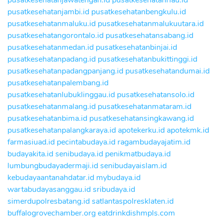
pusatkesehatanjawatengah.id
pusatkesehatanriau.id
pusatkesehatanjambi.id
pusatkesehatanbengkulu.id
pusatkesehatanmaluku.id
pusatkesehatanmalukuutara.id
pusatkesehatangorontalo.id
pusatkesehatansabang.id
pusatkesehatanmedan.id
pusatkesehatanbinjai.id
pusatkesehatanpadang.id
pusatkesehatanbukittinggi.id
pusatkesehatanpadangpanjang.id
pusatkesehatandumai.id
pusatkesehatanpalembang.id
pusatkesehatanlubuklinggau.id
pusatkesehatansolo.id
pusatkesehatanmalang.id
pusatkesehatanmataram.id
pusatkesehatanbima.id
pusatkesehatansingkawang.id
pusatkesehatanpalangkaraya.id
apotekerku.id
apotekmk.id
farmasiuad.id
pecintabudaya.id
ragambudayajatim.id
budayakita.id
senibudaya.id
penikmatbudaya.id
lumbungbudayadermaji.id
senibudayaislam.id
kebudayaantanahdatar.id
mybudaya.id
wartabudayasanggau.id
sribudaya.id
simerdupolresbatang.id
satlantaspolresklaten.id
buffalogrovechamber.org
eatdrinkdishmpls.com