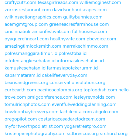
craftycutz.com
texasgirlreads.com
williemcginest.com
zorrosrestaurant.com
davidsonhardscapes.com
wilkinsactiongraphics.com
guiltybunnies.com
acemgmtgroup.com
greeneacresfarmhouse.com
cincinnatiukrainianfestival.com
fullhousesa.com
oyaguerefineart.com
healthywife.com
pbcvoice.com
amazingtimlocksmith.com
marrakechimmo.com
polresmanggaraitimur.id
polrestoba.id
infotentangkesehatan.id
informasikesehatan.id
kamuskesehatan.id
farmasiapotekerumm.id
kabarmataram.id
cakelifeeveryday.com
beansandgreens.org
conservationsolutions.org
curbearth.com
pacificocolombia.org
topfoodish.com
hello-
trove.com
pmigconference.com
lesleyreynolds.com
tomulrichphotos.com
eventfulweddingplanning.com
kowloonbaybrewery.com
lachilenita.com
abgolo.com
oregopilot.com
costaricacasadaretodream.com
myfortworthpodiatrist.com
yogaretreatpro.com
kristenjanephotography.com
sctbrescue.org
srchurch.org