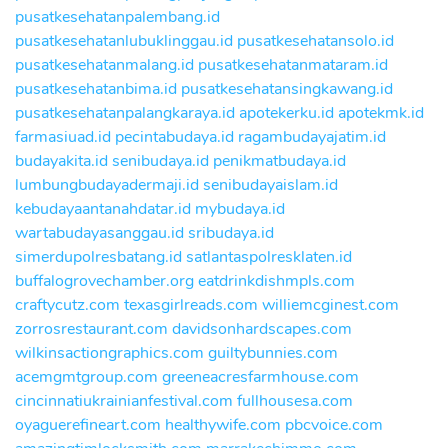
pusatkesehatanpalembang.id
pusatkesehatanlubuklinggau.id
pusatkesehatansolo.id
pusatkesehatanmalang.id
pusatkesehatanmataram.id
pusatkesehatanbima.id
pusatkesehatansingkawang.id
pusatkesehatanpalangkaraya.id
apotekerku.id
apotekmk.id
farmasiuad.id
pecintabudaya.id
ragambudayajatim.id
budayakita.id
senibudaya.id
penikmatbudaya.id
lumbungbudayadermaji.id
senibudayaislam.id
kebudayaantanahdatar.id
mybudaya.id
wartabudayasanggau.id
sribudaya.id
simerdupolresbatang.id
satlantaspolresklaten.id
buffalogrovechamber.org
eatdrinkdishmpls.com
craftycutz.com
texasgirlreads.com
williemcginest.com
zorrosrestaurant.com
davidsonhardscapes.com
wilkinsactiongraphics.com
guiltybunnies.com
acemgmtgroup.com
greeneacresfarmhouse.com
cincinnatiukrainianfestival.com
fullhousesa.com
oyaguerefineart.com
healthywife.com
pbcvoice.com