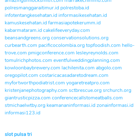
amazingtimlocksmith.com
marrakechimmo.com
polresmanggaraitimur.id
polrestoba.id
infotentangkesehatan.id
informasikesehatan.id
kamuskesehatan.id
farmasiapotekerumm.id
kabarmataram.id
cakelifeeveryday.com
beansandgreens.org
conservationsolutions.org
curbearth.com
pacificocolombia.org
topfoodish.com
hello-
trove.com
pmigconference.com
lesleyreynolds.com
tomulrichphotos.com
eventfulweddingplanning.com
kowloonbaybrewery.com
lachilenita.com
abgolo.com
oregopilot.com
costaricacasadaretodream.com
myfortworthpodiatrist.com
yogaretreatpro.com
kristenjanephotography.com
sctbrescue.org
srchurch.org
giantrusticpizza.com
conferencecallstomeatballs.com
stmichaelwtby.org
keamananinformasi.id
zonainformasi.id
informasi123.id
slot pulsa tri