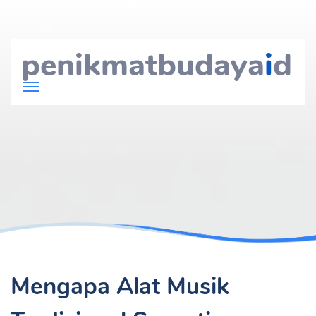
penikmatbudaya
i
d
Mengapa Alat Musik