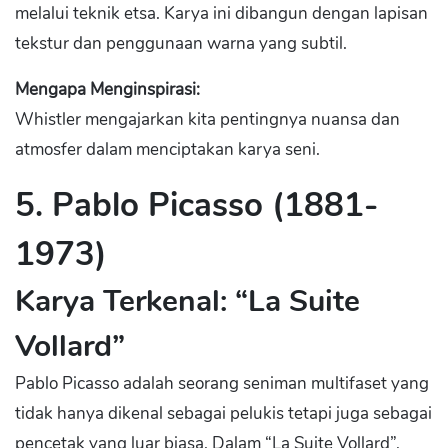
melalui teknik etsa. Karya ini dibangun dengan lapisan
tekstur dan penggunaan warna yang subtil.
Mengapa Menginspirasi:
Whistler mengajarkan kita pentingnya nuansa dan
atmosfer dalam menciptakan karya seni.
5. Pablo Picasso (1881-
1973)
Karya Terkenal: “La Suite
Vollard”
Pablo Picasso adalah seorang seniman multifaset yang
tidak hanya dikenal sebagai pelukis tetapi juga sebagai
pencetak yang luar biasa. Dalam “La Suite Vollard”,