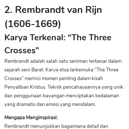
2. Rembrandt van Rijn
(1606-1669)
Karya Terkenal: “The Three
Crosses”
Rembrandt adalah salah satu seniman terbesar dalam
sejarah seni Barat. Karya etsa terkemuka “The Three
Crosses” merinci momen penting dalam kisah
Penyaliban Kristus. Teknik pencahayaannya yang unik
dan penggunaan bayangan menciptakan kedalaman
yang dramatis dan emosi yang mendalam.
Mengapa Menginspirasi:
Rembrandt menunjukkan bagaimana detail dan