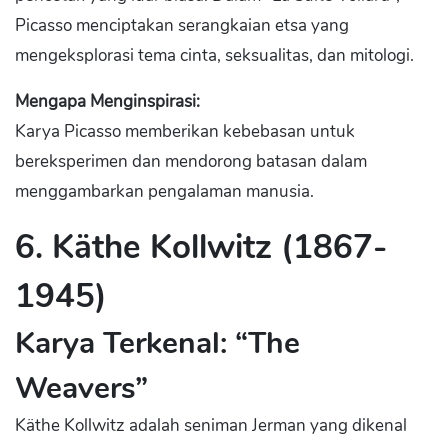
Picasso menciptakan serangkaian etsa yang
mengeksplorasi tema cinta, seksualitas, dan mitologi.
Mengapa Menginspirasi:
Karya Picasso memberikan kebebasan untuk
bereksperimen dan mendorong batasan dalam
menggambarkan pengalaman manusia.
6. Käthe Kollwitz (1867-
1945)
Karya Terkenal: “The
Weavers”
Käthe Kollwitz adalah seniman Jerman yang dikenal