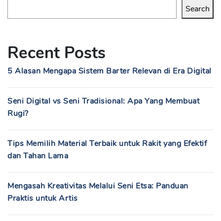
Search
Recent Posts
5 Alasan Mengapa Sistem Barter Relevan di Era Digital
Seni Digital vs Seni Tradisional: Apa Yang Membuat
Rugi?
Tips Memilih Material Terbaik untuk Rakit yang Efektif
dan Tahan Lama
Mengasah Kreativitas Melalui Seni Etsa: Panduan
Praktis untuk Artis