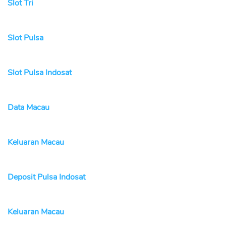
Slot Tri
Slot Pulsa
Slot Pulsa Indosat
Data Macau
Keluaran Macau
Deposit Pulsa Indosat
Keluaran Macau