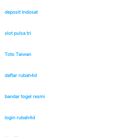
deposit Indosat
slot pulsa tri
Toto Taiwan
daftar rubah4d
bandar togel resmi
login rubah4d