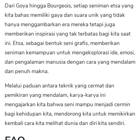
Dari Goya hingga Bourgeois, setiap seniman etsa yang
kita bahas memiliki gaya dan suara unik yang tidak
hanya menggambarkan era mereka tetapi juga
memberikan inspirasi yang tak terbatas bagi kita saat
ini. Etsa, sebagai bentuk seni grafis, memberikan
seniman kemampuan untuk mengeksplorasi ide, emosi,
dan pengalaman manusia dengan cara yang mendalam
dan penuh makna.
Melalui paduan antara teknik yang cermat dan
pemikiran yang mendalam, karya-karya ini
mengajarkan kita bahwa seni mampu menjadi cermin
bagi kehidupan kita, mendorong kita untuk memikirkan
kembali cara kita melihat dunia dan diri kita sendiri.