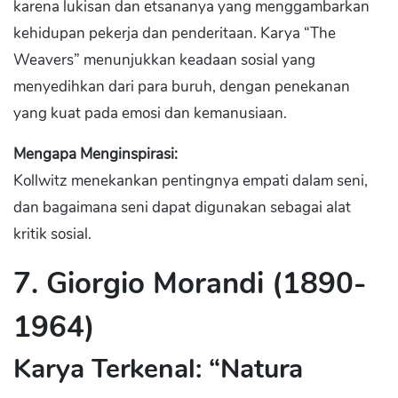
karena lukisan dan etsananya yang menggambarkan
kehidupan pekerja dan penderitaan. Karya “The
Weavers” menunjukkan keadaan sosial yang
menyedihkan dari para buruh, dengan penekanan
yang kuat pada emosi dan kemanusiaan.
Mengapa Menginspirasi:
Kollwitz menekankan pentingnya empati dalam seni,
dan bagaimana seni dapat digunakan sebagai alat
kritik sosial.
7. Giorgio Morandi (1890-
1964)
Karya Terkenal: “Natura