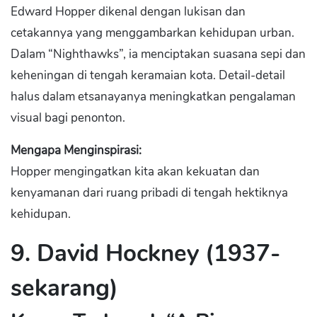
Edward Hopper dikenal dengan lukisan dan
cetakannya yang menggambarkan kehidupan urban.
Dalam “Nighthawks”, ia menciptakan suasana sepi dan
keheningan di tengah keramaian kota. Detail-detail
halus dalam etsanayanya meningkatkan pengalaman
visual bagi penonton.
Mengapa Menginspirasi:
Hopper mengingatkan kita akan kekuatan dan
kenyamanan dari ruang pribadi di tengah hektiknya
kehidupan.
9. David Hockney (1937-
sekarang)