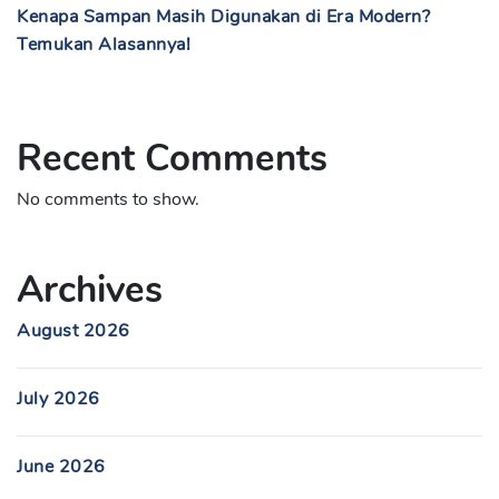
Kenapa Sampan Masih Digunakan di Era Modern?
Temukan Alasannya!
Recent Comments
No comments to show.
Archives
August 2026
July 2026
June 2026