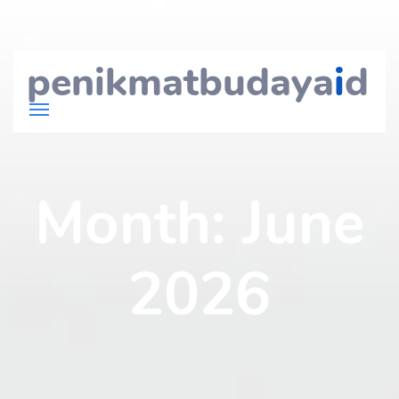
penikmatbudaya
i
d
Month:
June
2026