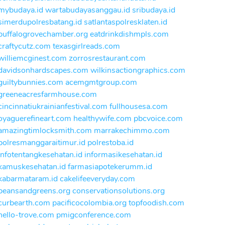
mybudaya.id
wartabudayasanggau.id
sribudaya.id
simerdupolresbatang.id
satlantaspolresklaten.id
buffalogrovechamber.org
eatdrinkdishmpls.com
craftycutz.com
texasgirlreads.com
williemcginest.com
zorrosrestaurant.com
davidsonhardscapes.com
wilkinsactiongraphics.com
guiltybunnies.com
acemgmtgroup.com
greeneacresfarmhouse.com
cincinnatiukrainianfestival.com
fullhousesa.com
oyaguerefineart.com
healthywife.com
pbcvoice.com
amazingtimlocksmith.com
marrakechimmo.com
polresmanggaraitimur.id
polrestoba.id
infotentangkesehatan.id
informasikesehatan.id
kamuskesehatan.id
farmasiapotekerumm.id
kabarmataram.id
cakelifeeveryday.com
beansandgreens.org
conservationsolutions.org
curbearth.com
pacificocolombia.org
topfoodish.com
hello-trove.com
pmigconference.com