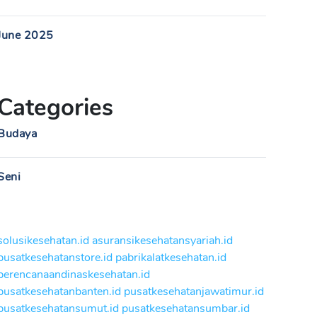
June 2025
Categories
Budaya
Seni
solusikesehatan.id
asuransikesehatansyariah.id
pusatkesehatanstore.id
pabrikalatkesehatan.id
perencanaandinaskesehatan.id
pusatkesehatanbanten.id
pusatkesehatanjawatimur.id
pusatkesehatansumut.id
pusatkesehatansumbar.id