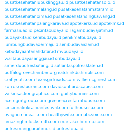
pusatkesehatanlubuklinggau.id
pusatkesehatansolo.id
pusatkesehatanmalang.id
pusatkesehatanmataram.id
pusatkesehatanbima.id
pusatkesehatansingkawang.id
pusatkesehatanpalangkaraya.id
apotekerku.id
apotekmk.id
farmasiuad.id
pecintabudaya.id
ragambudayajatim.id
budayakita.id
senibudaya.id
penikmatbudaya.id
lumbungbudayadermaji.id
senibudayaislam.id
kebudayaantanahdatar.id
mybudaya.id
wartabudayasanggau.id
sribudaya.id
simerdupolresbatang.id
satlantaspolresklaten.id
buffalogrovechamber.org
eatdrinkdishmpls.com
craftycutz.com
texasgirlreads.com
williemcginest.com
zorrosrestaurant.com
davidsonhardscapes.com
wilkinsactiongraphics.com
guiltybunnies.com
acemgmtgroup.com
greeneacresfarmhouse.com
cincinnatiukrainianfestival.com
fullhousesa.com
oyaguerefineart.com
healthywife.com
pbcvoice.com
amazingtimlocksmith.com
marrakechimmo.com
polresmanggaraitimur.id
polrestoba.id