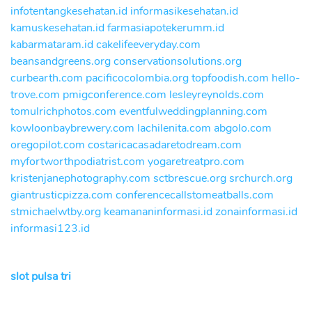
infotentangkesehatan.id
informasikesehatan.id
kamuskesehatan.id
farmasiapotekerumm.id
kabarmataram.id
cakelifeeveryday.com
beansandgreens.org
conservationsolutions.org
curbearth.com
pacificocolombia.org
topfoodish.com
hello-
trove.com
pmigconference.com
lesleyreynolds.com
tomulrichphotos.com
eventfulweddingplanning.com
kowloonbaybrewery.com
lachilenita.com
abgolo.com
oregopilot.com
costaricacasadaretodream.com
myfortworthpodiatrist.com
yogaretreatpro.com
kristenjanephotography.com
sctbrescue.org
srchurch.org
giantrusticpizza.com
conferencecallstomeatballs.com
stmichaelwtby.org
keamananinformasi.id
zonainformasi.id
informasi123.id
slot pulsa tri