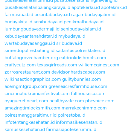
pusatkesehatanbima.id
pusatkesehatansingkawang.id
pusatkesehatanpalangkaraya.id
apotekerku.id
apotekmk.id
farmasiuad.id
pecintabudaya.id
ragambudayajatim.id
budayakita.id
senibudaya.id
penikmatbudaya.id
lumbungbudayadermaji.id
senibudayaislam.id
kebudayaantanahdatar.id
mybudaya.id
wartabudayasanggau.id
sribudaya.id
simerdupolresbatang.id
satlantaspolresklaten.id
buffalogrovechamber.org
eatdrinkdishmpls.com
craftycutz.com
texasgirlreads.com
williemcginest.com
zorrosrestaurant.com
davidsonhardscapes.com
wilkinsactiongraphics.com
guiltybunnies.com
acemgmtgroup.com
greeneacresfarmhouse.com
cincinnatiukrainianfestival.com
fullhousesa.com
oyaguerefineart.com
healthywife.com
pbcvoice.com
amazingtimlocksmith.com
marrakechimmo.com
polresmanggaraitimur.id
polrestoba.id
infotentangkesehatan.id
informasikesehatan.id
kamuskesehatan.id
farmasiapotekerumm.id