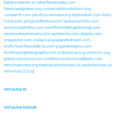
kabarmataram.id
cakelifeeveryday.com
beansandgreens.org
conservationsolutions.org
curbearth.com
pacificocolombia.org
topfoodish.com
hello-
trove.com
pmigconference.com
lesleyreynolds.com
tomulrichphotos.com
eventfulweddingplanning.com
kowloonbaybrewery.com
lachilenita.com
abgolo.com
oregopilot.com
costaricacasadaretodream.com
myfortworthpodiatrist.com
yogaretreatpro.com
kristenjanephotography.com
sctbrescue.org
srchurch.org
giantrusticpizza.com
conferencecallstomeatballs.com
stmichaelwtby.org
keamananinformasi.id
zonainformasi.id
informasi123.id
slot pulsa tri
slot pulsa Indosat