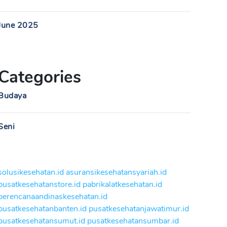
June 2025
Categories
Budaya
Seni
solusikesehatan.id
asuransikesehatansyariah.id
pusatkesehatanstore.id
pabrikalatkesehatan.id
perencanaandinaskesehatan.id
pusatkesehatanbanten.id
pusatkesehatanjawatimur.id
pusatkesehatansumut.id
pusatkesehatansumbar.id