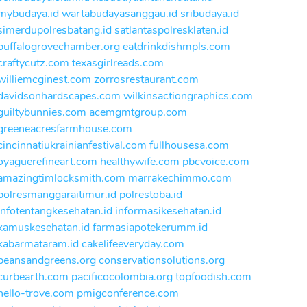
mybudaya.id
wartabudayasanggau.id
sribudaya.id
simerdupolresbatang.id
satlantaspolresklaten.id
buffalogrovechamber.org
eatdrinkdishmpls.com
craftycutz.com
texasgirlreads.com
williemcginest.com
zorrosrestaurant.com
davidsonhardscapes.com
wilkinsactiongraphics.com
guiltybunnies.com
acemgmtgroup.com
greeneacresfarmhouse.com
cincinnatiukrainianfestival.com
fullhousesa.com
oyaguerefineart.com
healthywife.com
pbcvoice.com
amazingtimlocksmith.com
marrakechimmo.com
polresmanggaraitimur.id
polrestoba.id
infotentangkesehatan.id
informasikesehatan.id
kamuskesehatan.id
farmasiapotekerumm.id
kabarmataram.id
cakelifeeveryday.com
beansandgreens.org
conservationsolutions.org
curbearth.com
pacificocolombia.org
topfoodish.com
hello-trove.com
pmigconference.com