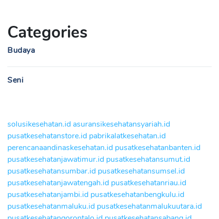
Categories
Budaya
Seni
solusikesehatan.id
asuransikesehatansyariah.id
pusatkesehatanstore.id
pabrikalatkesehatan.id
perencanaandinaskesehatan.id
pusatkesehatanbanten.id
pusatkesehatanjawatimur.id
pusatkesehatansumut.id
pusatkesehatansumbar.id
pusatkesehatansumsel.id
pusatkesehatanjawatengah.id
pusatkesehatanriau.id
pusatkesehatanjambi.id
pusatkesehatanbengkulu.id
pusatkesehatanmaluku.id
pusatkesehatanmalukuutara.id
pusatkesehatangorontalo.id
pusatkesehatansabang.id