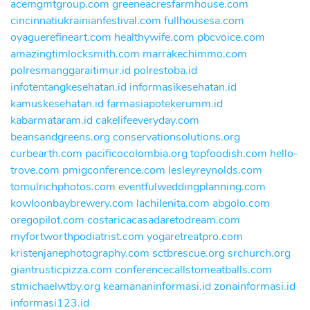
acemgmtgroup.com
greeneacresfarmhouse.com
cincinnatiukrainianfestival.com
fullhousesa.com
oyaguerefineart.com
healthywife.com
pbcvoice.com
amazingtimlocksmith.com
marrakechimmo.com
polresmanggaraitimur.id
polrestoba.id
infotentangkesehatan.id
informasikesehatan.id
kamuskesehatan.id
farmasiapotekerumm.id
kabarmataram.id
cakelifeeveryday.com
beansandgreens.org
conservationsolutions.org
curbearth.com
pacificocolombia.org
topfoodish.com
hello-
trove.com
pmigconference.com
lesleyreynolds.com
tomulrichphotos.com
eventfulweddingplanning.com
kowloonbaybrewery.com
lachilenita.com
abgolo.com
oregopilot.com
costaricacasadaretodream.com
myfortworthpodiatrist.com
yogaretreatpro.com
kristenjanephotography.com
sctbrescue.org
srchurch.org
giantrusticpizza.com
conferencecallstomeatballs.com
stmichaelwtby.org
keamananinformasi.id
zonainformasi.id
informasi123.id