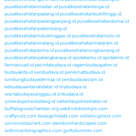
pusatkesehatanmedan.id
pusatkesehatanbinjai.id
pusatkesehatanpadang.id
pusatkesehatanbukittinggi.id
pusatkesehatanpadangpanjang.id
pusatkesehatandumai.id
pusatkesehatanpalembang.id
pusatkesehatanlubuklinggau.id
pusatkesehatansolo.id
pusatkesehatanmalang.id
pusatkesehatanmataram.id
pusatkesehatanbima.id
pusatkesehatansingkawang.id
pusatkesehatanpalangkaraya.id
apotekerku.id
apotekmk.id
farmasiuad.id
pecintabudaya.id
ragambudayajatim.id
budayakita.id
senibudaya.id
penikmatbudaya.id
lumbungbudayadermaji.id
senibudayaislam.id
kebudayaantanahdatar.id
mybudaya.id
wartabudayasanggau.id
sribudaya.id
simerdupolresbatang.id
satlantaspolresklaten.id
buffalogrovechamber.org
eatdrinkdishmpls.com
craftycutz.com
texasgirlreads.com
williemcginest.com
zorrosrestaurant.com
davidsonhardscapes.com
wilkinsactiongraphics.com
guiltybunnies.com