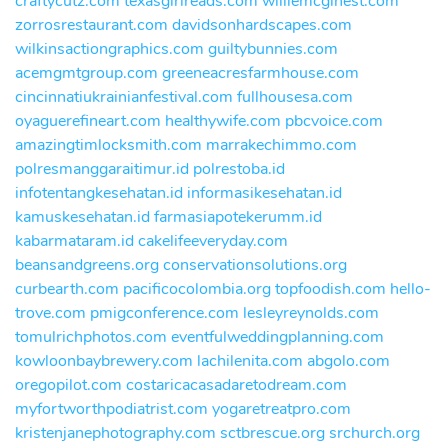
craftycutz.com
texasgirlreads.com
williemcginest.com
zorrosrestaurant.com
davidsonhardscapes.com
wilkinsactiongraphics.com
guiltybunnies.com
acemgmtgroup.com
greeneacresfarmhouse.com
cincinnatiukrainianfestival.com
fullhousesa.com
oyaguerefineart.com
healthywife.com
pbcvoice.com
amazingtimlocksmith.com
marrakechimmo.com
polresmanggaraitimur.id
polrestoba.id
infotentangkesehatan.id
informasikesehatan.id
kamuskesehatan.id
farmasiapotekerumm.id
kabarmataram.id
cakelifeeveryday.com
beansandgreens.org
conservationsolutions.org
curbearth.com
pacificocolombia.org
topfoodish.com
hello-
trove.com
pmigconference.com
lesleyreynolds.com
tomulrichphotos.com
eventfulweddingplanning.com
kowloonbaybrewery.com
lachilenita.com
abgolo.com
oregopilot.com
costaricacasadaretodream.com
myfortworthpodiatrist.com
yogaretreatpro.com
kristenjanephotography.com
sctbrescue.org
srchurch.org