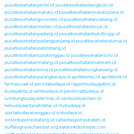
pusatkesehatanjambi.id
pusatkesehatanbengkulu.id
pusatkesehatanmaluku.id
pusatkesehatanmalukuutara.id
pusatkesehatangorontalo.id
pusatkesehatansabang.id
pusatkesehatanmedan.id
pusatkesehatanbinjai.id
pusatkesehatanpadang.id
pusatkesehatanbukittinggi.id
pusatkesehatanpadangpanjang.id
pusatkesehatandumai.id
pusatkesehatanpalembang.id
pusatkesehatanlubuklinggau.id
pusatkesehatansolo.id
pusatkesehatanmalang.id
pusatkesehatanmataram.id
pusatkesehatanbima.id
pusatkesehatansingkawang.id
pusatkesehatanpalangkaraya.id
apotekerku.id
apotekmk.id
farmasiuad.id
pecintabudaya.id
ragambudayajatim.id
budayakita.id
senibudaya.id
penikmatbudaya.id
lumbungbudayadermaji.id
senibudayaislam.id
kebudayaantanahdatar.id
mybudaya.id
wartabudayasanggau.id
sribudaya.id
simerdupolresbatang.id
satlantaspolresklaten.id
buffalogrovechamber.org
eatdrinkdishmpls.com