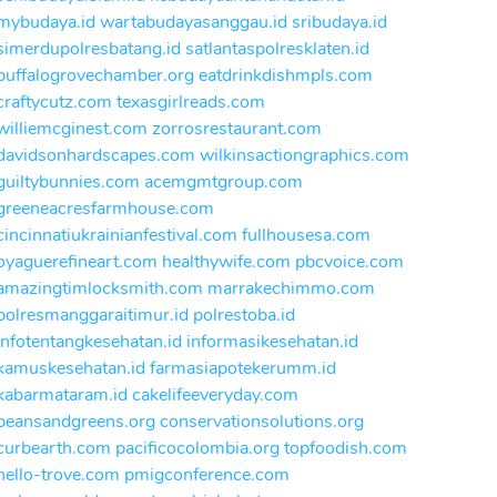
mybudaya.id
wartabudayasanggau.id
sribudaya.id
simerdupolresbatang.id
satlantaspolresklaten.id
buffalogrovechamber.org
eatdrinkdishmpls.com
craftycutz.com
texasgirlreads.com
williemcginest.com
zorrosrestaurant.com
davidsonhardscapes.com
wilkinsactiongraphics.com
guiltybunnies.com
acemgmtgroup.com
greeneacresfarmhouse.com
cincinnatiukrainianfestival.com
fullhousesa.com
oyaguerefineart.com
healthywife.com
pbcvoice.com
amazingtimlocksmith.com
marrakechimmo.com
polresmanggaraitimur.id
polrestoba.id
infotentangkesehatan.id
informasikesehatan.id
kamuskesehatan.id
farmasiapotekerumm.id
kabarmataram.id
cakelifeeveryday.com
beansandgreens.org
conservationsolutions.org
curbearth.com
pacificocolombia.org
topfoodish.com
hello-trove.com
pmigconference.com