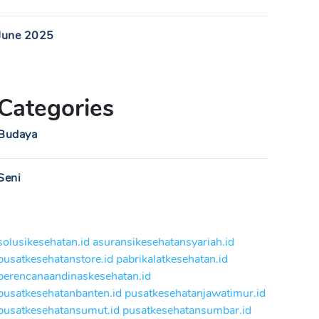
June 2025
Categories
Budaya
Seni
solusikesehatan.id
asuransikesehatansyariah.id
pusatkesehatanstore.id
pabrikalatkesehatan.id
perencanaandinaskesehatan.id
pusatkesehatanbanten.id
pusatkesehatanjawatimur.id
pusatkesehatansumut.id
pusatkesehatansumbar.id