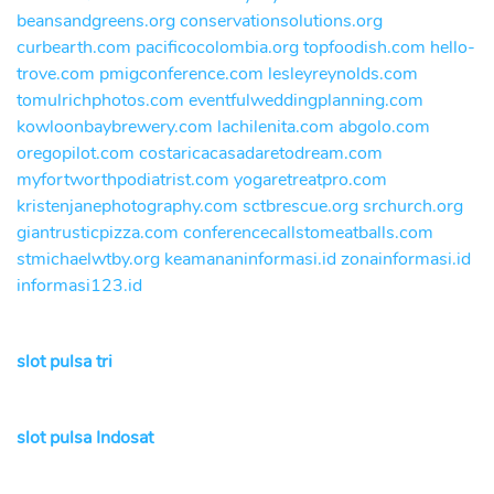
beansandgreens.org
conservationsolutions.org
curbearth.com
pacificocolombia.org
topfoodish.com
hello-
trove.com
pmigconference.com
lesleyreynolds.com
tomulrichphotos.com
eventfulweddingplanning.com
kowloonbaybrewery.com
lachilenita.com
abgolo.com
oregopilot.com
costaricacasadaretodream.com
myfortworthpodiatrist.com
yogaretreatpro.com
kristenjanephotography.com
sctbrescue.org
srchurch.org
giantrusticpizza.com
conferencecallstomeatballs.com
stmichaelwtby.org
keamananinformasi.id
zonainformasi.id
informasi123.id
slot pulsa tri
slot pulsa Indosat