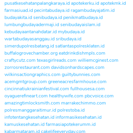
pusatkesehatanpalangkaraya.id
apotekerku.id
apotekmk.id
farmasiuad.id
pecintabudaya.id
ragambudayajatim.id
budayakita.id
senibudaya.id
penikmatbudaya.id
lumbungbudayadermaji.id
senibudayaislam.id
kebudayaantanahdatar.id
mybudaya.id
wartabudayasanggau.id
sribudaya.id
simerdupolresbatang.id
satlantaspolresklaten.id
buffalogrovechamber.org
eatdrinkdishmpls.com
craftycutz.com
texasgirlreads.com
williemcginest.com
zorrosrestaurant.com
davidsonhardscapes.com
wilkinsactiongraphics.com
guiltybunnies.com
acemgmtgroup.com
greeneacresfarmhouse.com
cincinnatiukrainianfestival.com
fullhousesa.com
oyaguerefineart.com
healthywife.com
pbcvoice.com
amazingtimlocksmith.com
marrakechimmo.com
polresmanggaraitimur.id
polrestoba.id
infotentangkesehatan.id
informasikesehatan.id
kamuskesehatan.id
farmasiapotekerumm.id
kabarmataram.id
cakelifeeveryday.com