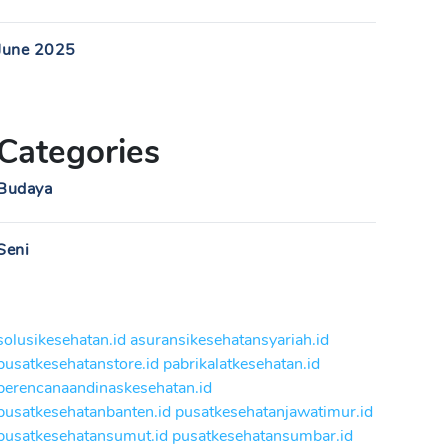
June 2025
Categories
Budaya
Seni
solusikesehatan.id
asuransikesehatansyariah.id
pusatkesehatanstore.id
pabrikalatkesehatan.id
perencanaandinaskesehatan.id
pusatkesehatanbanten.id
pusatkesehatanjawatimur.id
pusatkesehatansumut.id
pusatkesehatansumbar.id