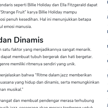
ndaris seperti Billie Holiday dan Ella Fitzgerald dapat
trange Fruit” karya Billie Holiday mampu
osi penuh kesedihan. Hal ini menunjukkan betapa
ul emosi manusia.
dan Dinamis
h satu faktor yang menjadikannya sangat menarik.
dapat membuat tubuh bergerak dan hati bergetar.
genre memiliki ritmenya sendiri yang unik.
i menjelaskan bahwa “Ritme dalam jazz memberikan
 suasana yang hidup dan dinamis, serta memungkinkan
an musikal.”
emangat dan membuat pendengar merasa terhubung
usik jazz, seseorang akan merasa terdorong untuk