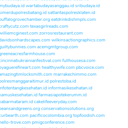
mybudaya.id
wartabudayasanggau.id
sribudaya.id
simerdupolresbatang.id
satlantaspolresklaten.id
buffalogrovechamber.org
eatdrinkdishmpls.com
craftycutz.com
texasgirlreads.com
williemcginest.com
zorrosrestaurant.com
davidsonhardscapes.com
wilkinsactiongraphics.com
guiltybunnies.com
acemgmtgroup.com
greeneacresfarmhouse.com
cincinnatiukrainianfestival.com
fullhousesa.com
oyaguerefineart.com
healthywife.com
pbcvoice.com
amazingtimlocksmith.com
marrakechimmo.com
polresmanggaraitimur.id
polrestoba.id
infotentangkesehatan.id
informasikesehatan.id
kamuskesehatan.id
farmasiapotekerumm.id
kabarmataram.id
cakelifeeveryday.com
beansandgreens.org
conservationsolutions.org
curbearth.com
pacificocolombia.org
topfoodish.com
hello-trove.com
pmigconference.com