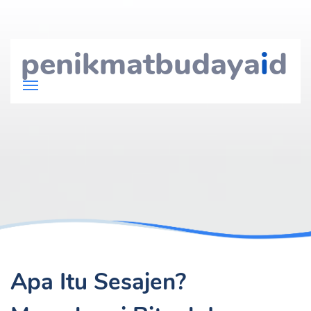
penikmatbudaya
i
d
Apa Itu Sesajen?