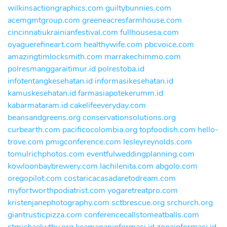
wilkinsactiongraphics.com
guiltybunnies.com
acemgmtgroup.com
greeneacresfarmhouse.com
cincinnatiukrainianfestival.com
fullhousesa.com
oyaguerefineart.com
healthywife.com
pbcvoice.com
amazingtimlocksmith.com
marrakechimmo.com
polresmanggaraitimur.id
polrestoba.id
infotentangkesehatan.id
informasikesehatan.id
kamuskesehatan.id
farmasiapotekerumm.id
kabarmataram.id
cakelifeeveryday.com
beansandgreens.org
conservationsolutions.org
curbearth.com
pacificocolombia.org
topfoodish.com
hello-
trove.com
pmigconference.com
lesleyreynolds.com
tomulrichphotos.com
eventfulweddingplanning.com
kowloonbaybrewery.com
lachilenita.com
abgolo.com
oregopilot.com
costaricacasadaretodream.com
myfortworthpodiatrist.com
yogaretreatpro.com
kristenjanephotography.com
sctbrescue.org
srchurch.org
giantrusticpizza.com
conferencecallstomeatballs.com