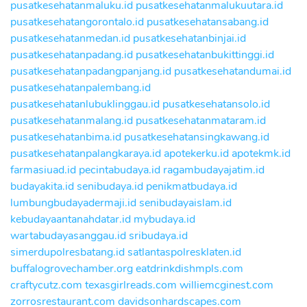
pusatkesehatanmaluku.id
pusatkesehatanmalukuutara.id
pusatkesehatangorontalo.id
pusatkesehatansabang.id
pusatkesehatanmedan.id
pusatkesehatanbinjai.id
pusatkesehatanpadang.id
pusatkesehatanbukittinggi.id
pusatkesehatanpadangpanjang.id
pusatkesehatandumai.id
pusatkesehatanpalembang.id
pusatkesehatanlubuklinggau.id
pusatkesehatansolo.id
pusatkesehatanmalang.id
pusatkesehatanmataram.id
pusatkesehatanbima.id
pusatkesehatansingkawang.id
pusatkesehatanpalangkaraya.id
apotekerku.id
apotekmk.id
farmasiuad.id
pecintabudaya.id
ragambudayajatim.id
budayakita.id
senibudaya.id
penikmatbudaya.id
lumbungbudayadermaji.id
senibudayaislam.id
kebudayaantanahdatar.id
mybudaya.id
wartabudayasanggau.id
sribudaya.id
simerdupolresbatang.id
satlantaspolresklaten.id
buffalogrovechamber.org
eatdrinkdishmpls.com
craftycutz.com
texasgirlreads.com
williemcginest.com
zorrosrestaurant.com
davidsonhardscapes.com