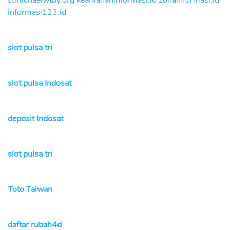
stmichaelwtby.org
keamananinformasi.id
zonainformasi.id
informasi123.id
slot pulsa tri
slot pulsa Indosat
deposit Indosat
slot pulsa tri
Toto Taiwan
daftar rubah4d