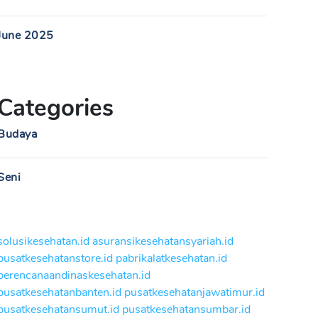
June 2025
Categories
Budaya
Seni
solusikesehatan.id
asuransikesehatansyariah.id
pusatkesehatanstore.id
pabrikalatkesehatan.id
perencanaandinaskesehatan.id
pusatkesehatanbanten.id
pusatkesehatanjawatimur.id
pusatkesehatansumut.id
pusatkesehatansumbar.id