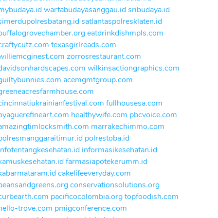
mybudaya.id
wartabudayasanggau.id
sribudaya.id
simerdupolresbatang.id
satlantaspolresklaten.id
buffalogrovechamber.org
eatdrinkdishmpls.com
craftycutz.com
texasgirlreads.com
williemcginest.com
zorrosrestaurant.com
davidsonhardscapes.com
wilkinsactiongraphics.com
guiltybunnies.com
acemgmtgroup.com
greeneacresfarmhouse.com
cincinnatiukrainianfestival.com
fullhousesa.com
oyaguerefineart.com
healthywife.com
pbcvoice.com
amazingtimlocksmith.com
marrakechimmo.com
polresmanggaraitimur.id
polrestoba.id
infotentangkesehatan.id
informasikesehatan.id
kamuskesehatan.id
farmasiapotekerumm.id
kabarmataram.id
cakelifeeveryday.com
beansandgreens.org
conservationsolutions.org
curbearth.com
pacificocolombia.org
topfoodish.com
hello-trove.com
pmigconference.com