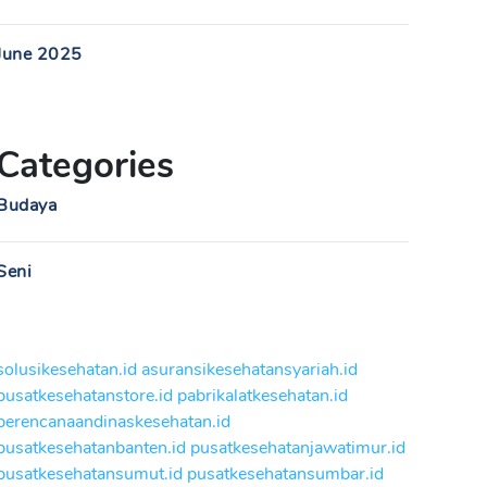
June 2025
Categories
Budaya
Seni
solusikesehatan.id
asuransikesehatansyariah.id
pusatkesehatanstore.id
pabrikalatkesehatan.id
perencanaandinaskesehatan.id
pusatkesehatanbanten.id
pusatkesehatanjawatimur.id
pusatkesehatansumut.id
pusatkesehatansumbar.id