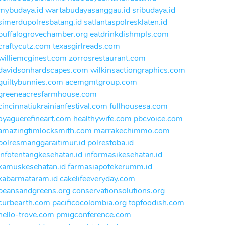
mybudaya.id
wartabudayasanggau.id
sribudaya.id
simerdupolresbatang.id
satlantaspolresklaten.id
buffalogrovechamber.org
eatdrinkdishmpls.com
craftycutz.com
texasgirlreads.com
williemcginest.com
zorrosrestaurant.com
davidsonhardscapes.com
wilkinsactiongraphics.com
guiltybunnies.com
acemgmtgroup.com
greeneacresfarmhouse.com
cincinnatiukrainianfestival.com
fullhousesa.com
oyaguerefineart.com
healthywife.com
pbcvoice.com
amazingtimlocksmith.com
marrakechimmo.com
polresmanggaraitimur.id
polrestoba.id
infotentangkesehatan.id
informasikesehatan.id
kamuskesehatan.id
farmasiapotekerumm.id
kabarmataram.id
cakelifeeveryday.com
beansandgreens.org
conservationsolutions.org
curbearth.com
pacificocolombia.org
topfoodish.com
hello-trove.com
pmigconference.com