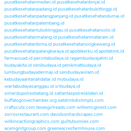
pusatkesehatanmedan.id
pusatkesehatanbinjai.id
pusatkesehatanpadang.id
pusatkesehatanbukittinggi.id
pusatkesehatanpadangpanjang.id
pusatkesehatandumai.id
pusatkesehatanpalembang.id
pusatkesehatanlubuklinggau.id
pusatkesehatansolo.id
pusatkesehatanmalang.id
pusatkesehatanmataram.id
pusatkesehatanbima.id
pusatkesehatansingkawang.id
pusatkesehatanpalangkaraya.id
apotekerku.id
apotekmk.id
farmasiuad.id
pecintabudaya.id
ragambudayajatim.id
budayakita.id
senibudaya.id
penikmatbudaya.id
lumbungbudayadermaji.id
senibudayaislam.id
kebudayaantanahdatar.id
mybudaya.id
wartabudayasanggau.id
sribudaya.id
simerdupolresbatang.id
satlantaspolresklaten.id
buffalogrovechamber.org
eatdrinkdishmpls.com
craftycutz.com
texasgirlreads.com
williemcginest.com
zorrosrestaurant.com
davidsonhardscapes.com
wilkinsactiongraphics.com
guiltybunnies.com
acemgmtgroup.com
greeneacresfarmhouse.com