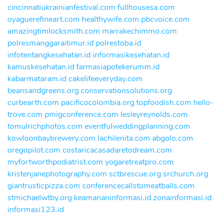
cincinnatiukrainianfestival.com
fullhousesa.com
oyaguerefineart.com
healthywife.com
pbcvoice.com
amazingtimlocksmith.com
marrakechimmo.com
polresmanggaraitimur.id
polrestoba.id
infotentangkesehatan.id
informasikesehatan.id
kamuskesehatan.id
farmasiapotekerumm.id
kabarmataram.id
cakelifeeveryday.com
beansandgreens.org
conservationsolutions.org
curbearth.com
pacificocolombia.org
topfoodish.com
hello-
trove.com
pmigconference.com
lesleyreynolds.com
tomulrichphotos.com
eventfulweddingplanning.com
kowloonbaybrewery.com
lachilenita.com
abgolo.com
oregopilot.com
costaricacasadaretodream.com
myfortworthpodiatrist.com
yogaretreatpro.com
kristenjanephotography.com
sctbrescue.org
srchurch.org
giantrusticpizza.com
conferencecallstomeatballs.com
stmichaelwtby.org
keamananinformasi.id
zonainformasi.id
informasi123.id