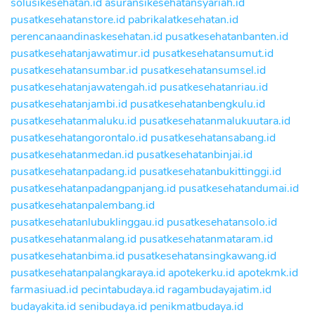
solusikesehatan.id
asuransikesehatansyariah.id
pusatkesehatanstore.id
pabrikalatkesehatan.id
perencanaandinaskesehatan.id
pusatkesehatanbanten.id
pusatkesehatanjawatimur.id
pusatkesehatansumut.id
pusatkesehatansumbar.id
pusatkesehatansumsel.id
pusatkesehatanjawatengah.id
pusatkesehatanriau.id
pusatkesehatanjambi.id
pusatkesehatanbengkulu.id
pusatkesehatanmaluku.id
pusatkesehatanmalukuutara.id
pusatkesehatangorontalo.id
pusatkesehatansabang.id
pusatkesehatanmedan.id
pusatkesehatanbinjai.id
pusatkesehatanpadang.id
pusatkesehatanbukittinggi.id
pusatkesehatanpadangpanjang.id
pusatkesehatandumai.id
pusatkesehatanpalembang.id
pusatkesehatanlubuklinggau.id
pusatkesehatansolo.id
pusatkesehatanmalang.id
pusatkesehatanmataram.id
pusatkesehatanbima.id
pusatkesehatansingkawang.id
pusatkesehatanpalangkaraya.id
apotekerku.id
apotekmk.id
farmasiuad.id
pecintabudaya.id
ragambudayajatim.id
budayakita.id
senibudaya.id
penikmatbudaya.id