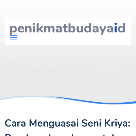
penikmatbudaya
i
d
Cara Menguasai Seni Kriya: