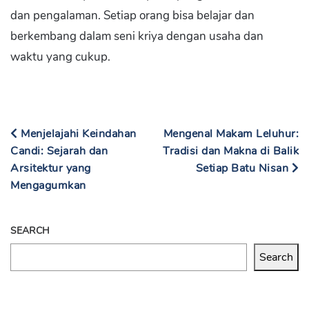
dan pengalaman. Setiap orang bisa belajar dan
berkembang dalam seni kriya dengan usaha dan
waktu yang cukup.
Menjelajahi Keindahan
Mengenal Makam Leluhur:
Candi: Sejarah dan
Tradisi dan Makna di Balik
Arsitektur yang
Setiap Batu Nisan
Mengagumkan
SEARCH
Search