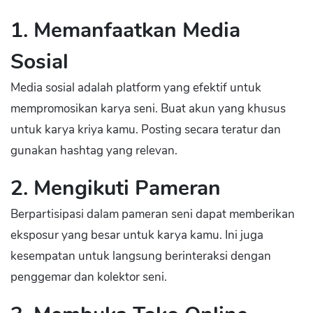
1. Memanfaatkan Media
Sosial
Media sosial adalah platform yang efektif untuk
mempromosikan karya seni. Buat akun yang khusus
untuk karya kriya kamu. Posting secara teratur dan
gunakan hashtag yang relevan.
2. Mengikuti Pameran
Berpartisipasi dalam pameran seni dapat memberikan
eksposur yang besar untuk karya kamu. Ini juga
kesempatan untuk langsung berinteraksi dengan
penggemar dan kolektor seni.