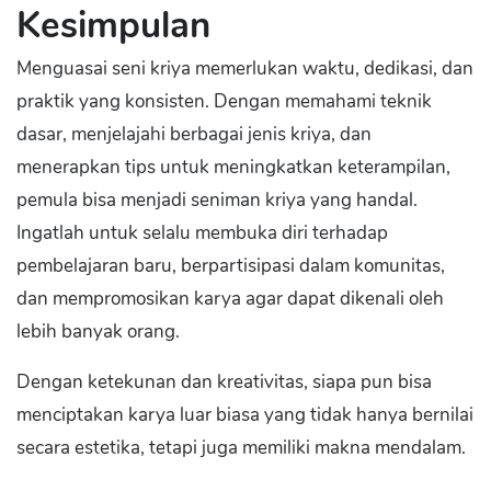
Kesimpulan
Menguasai seni kriya memerlukan waktu, dedikasi, dan
praktik yang konsisten. Dengan memahami teknik
dasar, menjelajahi berbagai jenis kriya, dan
menerapkan tips untuk meningkatkan keterampilan,
pemula bisa menjadi seniman kriya yang handal.
Ingatlah untuk selalu membuka diri terhadap
pembelajaran baru, berpartisipasi dalam komunitas,
dan mempromosikan karya agar dapat dikenali oleh
lebih banyak orang.
Dengan ketekunan dan kreativitas, siapa pun bisa
menciptakan karya luar biasa yang tidak hanya bernilai
secara estetika, tetapi juga memiliki makna mendalam.