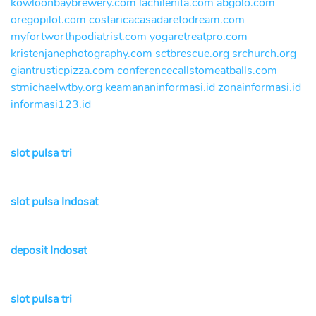
kowloonbaybrewery.com
lachilenita.com
abgolo.com
oregopilot.com
costaricacasadaretodream.com
myfortworthpodiatrist.com
yogaretreatpro.com
kristenjanephotography.com
sctbrescue.org
srchurch.org
giantrusticpizza.com
conferencecallstomeatballs.com
stmichaelwtby.org
keamananinformasi.id
zonainformasi.id
informasi123.id
slot pulsa tri
slot pulsa Indosat
deposit Indosat
slot pulsa tri