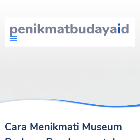
penikmatbudaya
i
d
Cara Menikmati Museum