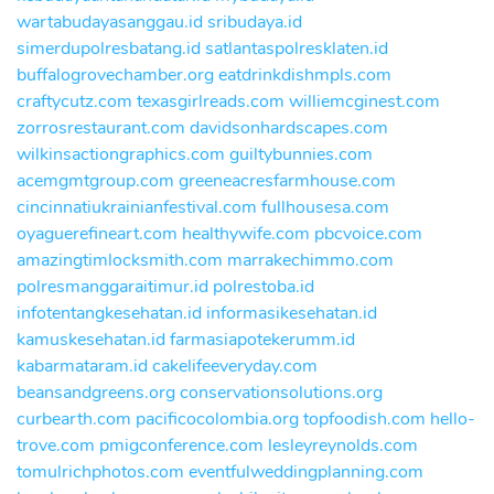
wartabudayasanggau.id
sribudaya.id
simerdupolresbatang.id
satlantaspolresklaten.id
buffalogrovechamber.org
eatdrinkdishmpls.com
craftycutz.com
texasgirlreads.com
williemcginest.com
zorrosrestaurant.com
davidsonhardscapes.com
wilkinsactiongraphics.com
guiltybunnies.com
acemgmtgroup.com
greeneacresfarmhouse.com
cincinnatiukrainianfestival.com
fullhousesa.com
oyaguerefineart.com
healthywife.com
pbcvoice.com
amazingtimlocksmith.com
marrakechimmo.com
polresmanggaraitimur.id
polrestoba.id
infotentangkesehatan.id
informasikesehatan.id
kamuskesehatan.id
farmasiapotekerumm.id
kabarmataram.id
cakelifeeveryday.com
beansandgreens.org
conservationsolutions.org
curbearth.com
pacificocolombia.org
topfoodish.com
hello-
trove.com
pmigconference.com
lesleyreynolds.com
tomulrichphotos.com
eventfulweddingplanning.com