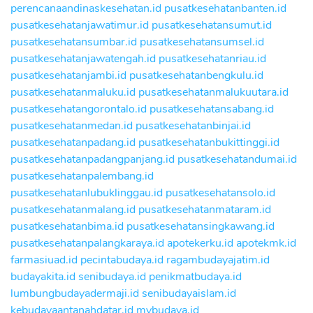
perencanaandinaskesehatan.id
pusatkesehatanbanten.id
pusatkesehatanjawatimur.id
pusatkesehatansumut.id
pusatkesehatansumbar.id
pusatkesehatansumsel.id
pusatkesehatanjawatengah.id
pusatkesehatanriau.id
pusatkesehatanjambi.id
pusatkesehatanbengkulu.id
pusatkesehatanmaluku.id
pusatkesehatanmalukuutara.id
pusatkesehatangorontalo.id
pusatkesehatansabang.id
pusatkesehatanmedan.id
pusatkesehatanbinjai.id
pusatkesehatanpadang.id
pusatkesehatanbukittinggi.id
pusatkesehatanpadangpanjang.id
pusatkesehatandumai.id
pusatkesehatanpalembang.id
pusatkesehatanlubuklinggau.id
pusatkesehatansolo.id
pusatkesehatanmalang.id
pusatkesehatanmataram.id
pusatkesehatanbima.id
pusatkesehatansingkawang.id
pusatkesehatanpalangkaraya.id
apotekerku.id
apotekmk.id
farmasiuad.id
pecintabudaya.id
ragambudayajatim.id
budayakita.id
senibudaya.id
penikmatbudaya.id
lumbungbudayadermaji.id
senibudayaislam.id
kebudayaantanahdatar.id
mybudaya.id