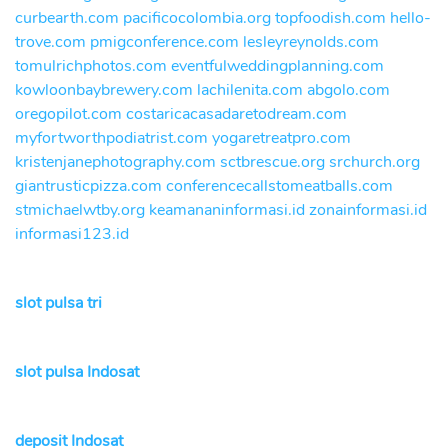
curbearth.com
pacificocolombia.org
topfoodish.com
hello-
trove.com
pmigconference.com
lesleyreynolds.com
tomulrichphotos.com
eventfulweddingplanning.com
kowloonbaybrewery.com
lachilenita.com
abgolo.com
oregopilot.com
costaricacasadaretodream.com
myfortworthpodiatrist.com
yogaretreatpro.com
kristenjanephotography.com
sctbrescue.org
srchurch.org
giantrusticpizza.com
conferencecallstomeatballs.com
stmichaelwtby.org
keamananinformasi.id
zonainformasi.id
informasi123.id
slot pulsa tri
slot pulsa Indosat
deposit Indosat