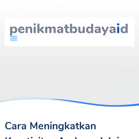
penikmatbudaya
i
d
Cara Meningkatkan