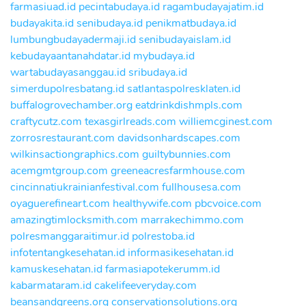
farmasiuad.id
pecintabudaya.id
ragambudayajatim.id
budayakita.id
senibudaya.id
penikmatbudaya.id
lumbungbudayadermaji.id
senibudayaislam.id
kebudayaantanahdatar.id
mybudaya.id
wartabudayasanggau.id
sribudaya.id
simerdupolresbatang.id
satlantaspolresklaten.id
buffalogrovechamber.org
eatdrinkdishmpls.com
craftycutz.com
texasgirlreads.com
williemcginest.com
zorrosrestaurant.com
davidsonhardscapes.com
wilkinsactiongraphics.com
guiltybunnies.com
acemgmtgroup.com
greeneacresfarmhouse.com
cincinnatiukrainianfestival.com
fullhousesa.com
oyaguerefineart.com
healthywife.com
pbcvoice.com
amazingtimlocksmith.com
marrakechimmo.com
polresmanggaraitimur.id
polrestoba.id
infotentangkesehatan.id
informasikesehatan.id
kamuskesehatan.id
farmasiapotekerumm.id
kabarmataram.id
cakelifeeveryday.com
beansandgreens.org
conservationsolutions.org