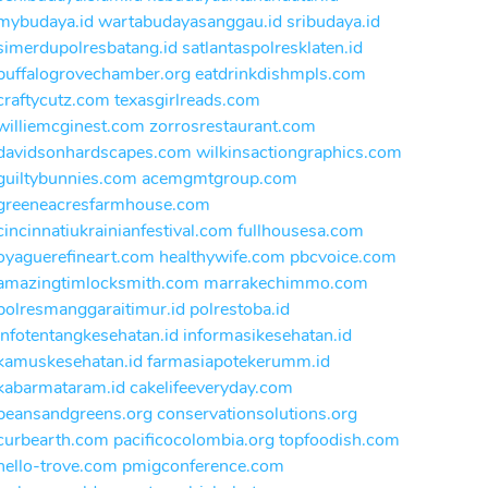
mybudaya.id
wartabudayasanggau.id
sribudaya.id
simerdupolresbatang.id
satlantaspolresklaten.id
buffalogrovechamber.org
eatdrinkdishmpls.com
craftycutz.com
texasgirlreads.com
williemcginest.com
zorrosrestaurant.com
davidsonhardscapes.com
wilkinsactiongraphics.com
guiltybunnies.com
acemgmtgroup.com
greeneacresfarmhouse.com
cincinnatiukrainianfestival.com
fullhousesa.com
oyaguerefineart.com
healthywife.com
pbcvoice.com
amazingtimlocksmith.com
marrakechimmo.com
polresmanggaraitimur.id
polrestoba.id
infotentangkesehatan.id
informasikesehatan.id
kamuskesehatan.id
farmasiapotekerumm.id
kabarmataram.id
cakelifeeveryday.com
beansandgreens.org
conservationsolutions.org
curbearth.com
pacificocolombia.org
topfoodish.com
hello-trove.com
pmigconference.com