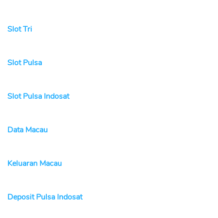
Slot Tri
Slot Pulsa
Slot Pulsa Indosat
Data Macau
Keluaran Macau
Deposit Pulsa Indosat