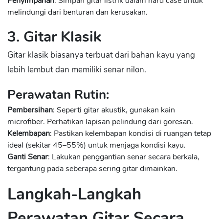
Penyimpanan
: Simpan gitar listrik dalam hard case untuk
melindungi dari benturan dan kerusakan.
3. Gitar Klasik
Gitar klasik biasanya terbuat dari bahan kayu yang
lebih lembut dan memiliki senar nilon.
Perawatan Rutin:
Pembersihan
: Seperti gitar akustik, gunakan kain
microfiber. Perhatikan lapisan pelindung dari goresan.
Kelembapan
: Pastikan kelembapan kondisi di ruangan tetap
ideal (sekitar 45–55%) untuk menjaga kondisi kayu.
Ganti Senar
: Lakukan penggantian senar secara berkala,
tergantung pada seberapa sering gitar dimainkan.
Langkah-Langkah
Perawatan Gitar Secara