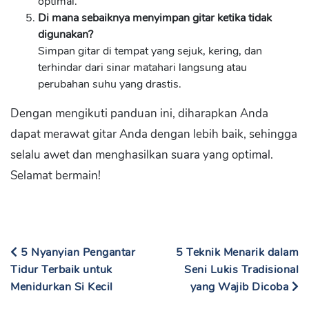
optimal.
Di mana sebaiknya menyimpan gitar ketika tidak
digunakan?
Simpan gitar di tempat yang sejuk, kering, dan
terhindar dari sinar matahari langsung atau
perubahan suhu yang drastis.
Dengan mengikuti panduan ini, diharapkan Anda
dapat merawat gitar Anda dengan lebih baik, sehingga
selalu awet dan menghasilkan suara yang optimal.
Selamat bermain!
5 Nyanyian Pengantar
5 Teknik Menarik dalam
Tidur Terbaik untuk
Seni Lukis Tradisional
Menidurkan Si Kecil
yang Wajib Dicoba