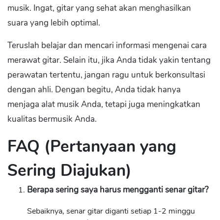
musik. Ingat, gitar yang sehat akan menghasilkan
suara yang lebih optimal.
Teruslah belajar dan mencari informasi mengenai cara
merawat gitar. Selain itu, jika Anda tidak yakin tentang
perawatan tertentu, jangan ragu untuk berkonsultasi
dengan ahli. Dengan begitu, Anda tidak hanya
menjaga alat musik Anda, tetapi juga meningkatkan
kualitas bermusik Anda.
FAQ (Pertanyaan yang
Sering Diajukan)
Berapa sering saya harus mengganti senar gitar?
Sebaiknya, senar gitar diganti setiap 1-2 minggu