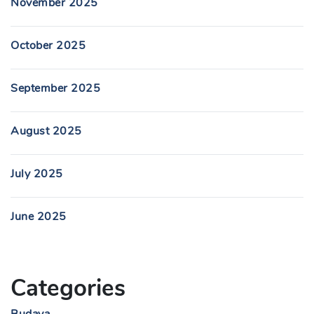
November 2025
October 2025
September 2025
August 2025
July 2025
June 2025
Categories