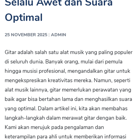
Selalu Awet dan Suara
Optimal
:
25 NOVEMBER 2025
ADMIN
Gitar adalah salah satu alat musik yang paling populer
di seluruh dunia. Banyak orang, mulai dari pemula
hingga musisi profesional, mengandalkan gitar untuk
mengekspresikan kreativitas mereka. Namun, seperti
alat musik lainnya, gitar memerlukan perawatan yang
baik agar bisa bertahan lama dan menghasilkan suara
yang optimal. Dalam artikel ini, kita akan membahas
langkah-langkah dalam merawat gitar dengan baik.
Kami akan merujuk pada pengalaman dan
keterampilan para ahli untuk memberikan informasi