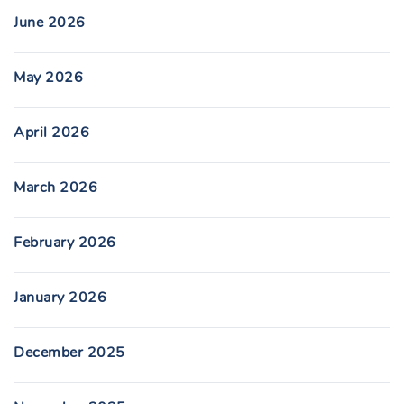
June 2026
May 2026
April 2026
March 2026
February 2026
January 2026
December 2025