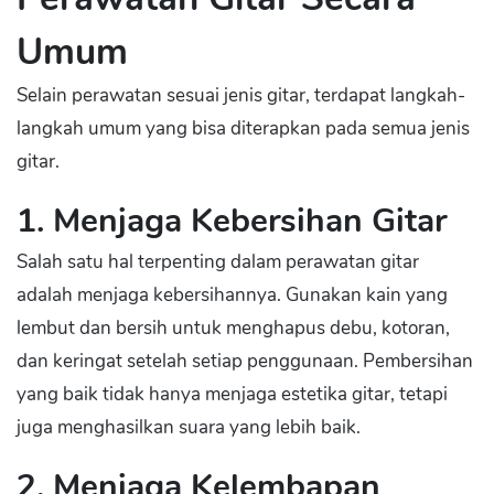
Umum
Selain perawatan sesuai jenis gitar, terdapat langkah-
langkah umum yang bisa diterapkan pada semua jenis
gitar.
1. Menjaga Kebersihan Gitar
Salah satu hal terpenting dalam perawatan gitar
adalah menjaga kebersihannya. Gunakan kain yang
lembut dan bersih untuk menghapus debu, kotoran,
dan keringat setelah setiap penggunaan. Pembersihan
yang baik tidak hanya menjaga estetika gitar, tetapi
juga menghasilkan suara yang lebih baik.
2. Menjaga Kelembapan