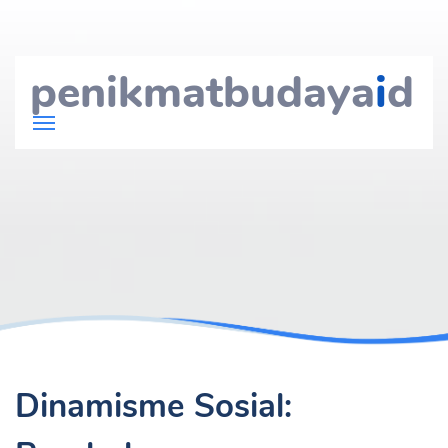
penikmatbudaya
i
d
Dinamisme Sosial: