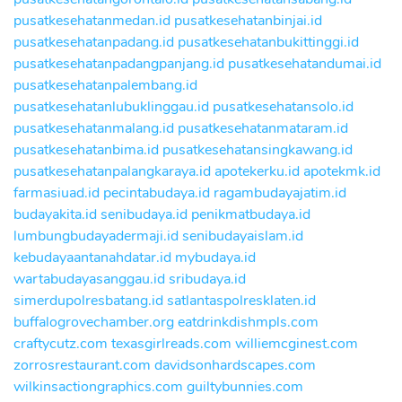
pusatkesehatanmedan.id
pusatkesehatanbinjai.id
pusatkesehatanpadang.id
pusatkesehatanbukittinggi.id
pusatkesehatanpadangpanjang.id
pusatkesehatandumai.id
pusatkesehatanpalembang.id
pusatkesehatanlubuklinggau.id
pusatkesehatansolo.id
pusatkesehatanmalang.id
pusatkesehatanmataram.id
pusatkesehatanbima.id
pusatkesehatansingkawang.id
pusatkesehatanpalangkaraya.id
apotekerku.id
apotekmk.id
farmasiuad.id
pecintabudaya.id
ragambudayajatim.id
budayakita.id
senibudaya.id
penikmatbudaya.id
lumbungbudayadermaji.id
senibudayaislam.id
kebudayaantanahdatar.id
mybudaya.id
wartabudayasanggau.id
sribudaya.id
simerdupolresbatang.id
satlantaspolresklaten.id
buffalogrovechamber.org
eatdrinkdishmpls.com
craftycutz.com
texasgirlreads.com
williemcginest.com
zorrosrestaurant.com
davidsonhardscapes.com
wilkinsactiongraphics.com
guiltybunnies.com