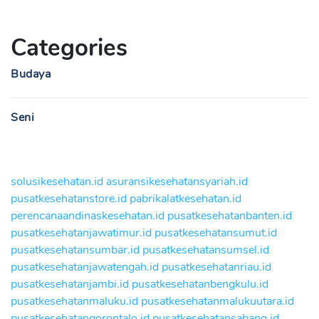
Categories
Budaya
Seni
solusikesehatan.id
asuransikesehatansyariah.id
pusatkesehatanstore.id
pabrikalatkesehatan.id
perencanaandinaskesehatan.id
pusatkesehatanbanten.id
pusatkesehatanjawatimur.id
pusatkesehatansumut.id
pusatkesehatansumbar.id
pusatkesehatansumsel.id
pusatkesehatanjawatengah.id
pusatkesehatanriau.id
pusatkesehatanjambi.id
pusatkesehatanbengkulu.id
pusatkesehatanmaluku.id
pusatkesehatanmalukuutara.id
pusatkesehatangorontalo.id
pusatkesehatansabang.id