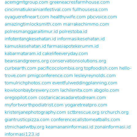
acemgmtgroup.com
greeneacresfarmhouse.com
cincinnatiukrainianfestival.com
fullhousesa.com
oyaguerefineart.com
healthywife.com
pbcvoice.com
amazingtimlocksmith.com
marrakechimmo.com
polresmanggaraitimur.id
polrestoba.id
infotentangkesehatan.id
informasikesehatan.id
kamuskesehatan.id
farmasiapotekerumm.id
kabarmataram.id
cakelifeeveryday.com
beansandgreens.org
conservationsolutions.org
curbearth.com
pacificocolombia.org
topfoodish.com
hello-
trove.com
pmigconference.com
lesleyreynolds.com
tomulrichphotos.com
eventfulweddingplanning.com
kowloonbaybrewery.com
lachilenita.com
abgolo.com
oregopilot.com
costaricacasadaretodream.com
myfortworthpodiatrist.com
yogaretreatpro.com
kristenjanephotography.com
sctbrescue.org
srchurch.org
giantrusticpizza.com
conferencecallstomeatballs.com
stmichaelwtby.org
keamananinformasi.id
zonainformasi.id
informasi123.id