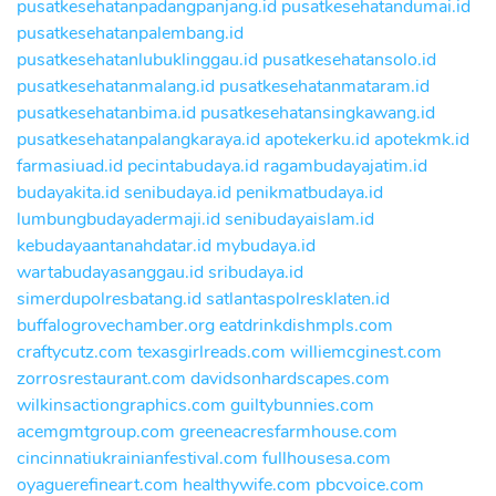
pusatkesehatanpadangpanjang.id
pusatkesehatandumai.id
pusatkesehatanpalembang.id
pusatkesehatanlubuklinggau.id
pusatkesehatansolo.id
pusatkesehatanmalang.id
pusatkesehatanmataram.id
pusatkesehatanbima.id
pusatkesehatansingkawang.id
pusatkesehatanpalangkaraya.id
apotekerku.id
apotekmk.id
farmasiuad.id
pecintabudaya.id
ragambudayajatim.id
budayakita.id
senibudaya.id
penikmatbudaya.id
lumbungbudayadermaji.id
senibudayaislam.id
kebudayaantanahdatar.id
mybudaya.id
wartabudayasanggau.id
sribudaya.id
simerdupolresbatang.id
satlantaspolresklaten.id
buffalogrovechamber.org
eatdrinkdishmpls.com
craftycutz.com
texasgirlreads.com
williemcginest.com
zorrosrestaurant.com
davidsonhardscapes.com
wilkinsactiongraphics.com
guiltybunnies.com
acemgmtgroup.com
greeneacresfarmhouse.com
cincinnatiukrainianfestival.com
fullhousesa.com
oyaguerefineart.com
healthywife.com
pbcvoice.com