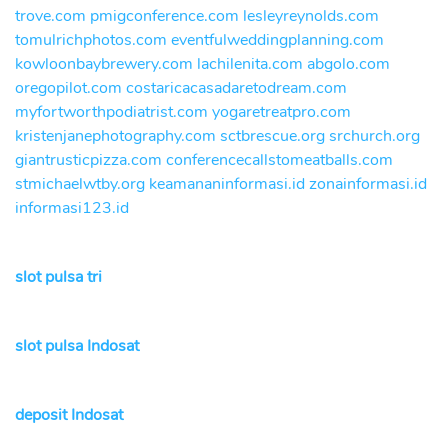
trove.com
pmigconference.com
lesleyreynolds.com
tomulrichphotos.com
eventfulweddingplanning.com
kowloonbaybrewery.com
lachilenita.com
abgolo.com
oregopilot.com
costaricacasadaretodream.com
myfortworthpodiatrist.com
yogaretreatpro.com
kristenjanephotography.com
sctbrescue.org
srchurch.org
giantrusticpizza.com
conferencecallstomeatballs.com
stmichaelwtby.org
keamananinformasi.id
zonainformasi.id
informasi123.id
slot pulsa tri
slot pulsa Indosat
deposit Indosat