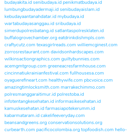
budayakita.id
senibudaya.id
penikmatbudaya.id
lumbungbudayadermaji.id
senibudayaislam.id
kebudayaantanahdatar.id
mybudaya.id
wartabudayasanggau.id
sribudaya.id
simerdupolresbatang.id
satlantaspolresklaten.id
buffalogrovechamber.org
eatdrinkdishmpls.com
craftycutz.com
texasgirlreads.com
williemcginest.com
zorrosrestaurant.com
davidsonhardscapes.com
wilkinsactiongraphics.com
guiltybunnies.com
acemgmtgroup.com
greeneacresfarmhouse.com
cincinnatiukrainianfestival.com
fullhousesa.com
oyaguerefineart.com
healthywife.com
pbcvoice.com
amazingtimlocksmith.com
marrakechimmo.com
polresmanggaraitimur.id
polrestoba.id
infotentangkesehatan.id
informasikesehatan.id
kamuskesehatan.id
farmasiapotekerumm.id
kabarmataram.id
cakelifeeveryday.com
beansandgreens.org
conservationsolutions.org
curbearth.com
pacificocolombia.org
topfoodish.com
hello-