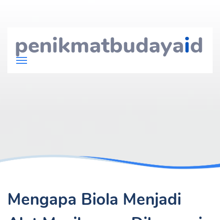
penikmatbudaya
i
d
Mengapa Biola Menjadi