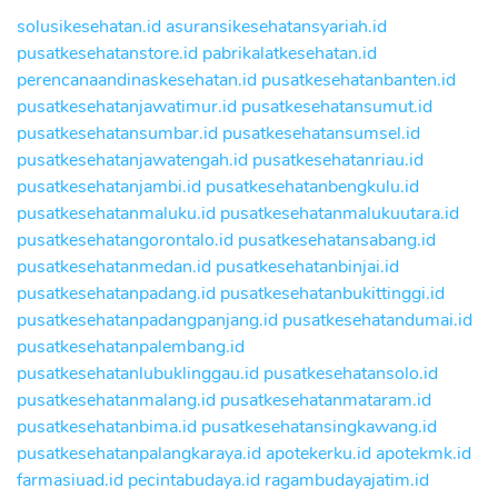
solusikesehatan.id
asuransikesehatansyariah.id
pusatkesehatanstore.id
pabrikalatkesehatan.id
perencanaandinaskesehatan.id
pusatkesehatanbanten.id
pusatkesehatanjawatimur.id
pusatkesehatansumut.id
pusatkesehatansumbar.id
pusatkesehatansumsel.id
pusatkesehatanjawatengah.id
pusatkesehatanriau.id
pusatkesehatanjambi.id
pusatkesehatanbengkulu.id
pusatkesehatanmaluku.id
pusatkesehatanmalukuutara.id
pusatkesehatangorontalo.id
pusatkesehatansabang.id
pusatkesehatanmedan.id
pusatkesehatanbinjai.id
pusatkesehatanpadang.id
pusatkesehatanbukittinggi.id
pusatkesehatanpadangpanjang.id
pusatkesehatandumai.id
pusatkesehatanpalembang.id
pusatkesehatanlubuklinggau.id
pusatkesehatansolo.id
pusatkesehatanmalang.id
pusatkesehatanmataram.id
pusatkesehatanbima.id
pusatkesehatansingkawang.id
pusatkesehatanpalangkaraya.id
apotekerku.id
apotekmk.id
farmasiuad.id
pecintabudaya.id
ragambudayajatim.id