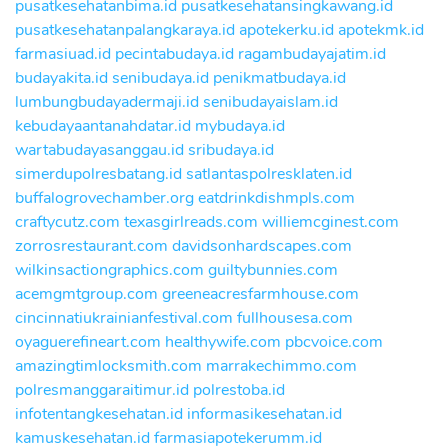
pusatkesehatanbima.id
pusatkesehatansingkawang.id
pusatkesehatanpalangkaraya.id
apotekerku.id
apotekmk.id
farmasiuad.id
pecintabudaya.id
ragambudayajatim.id
budayakita.id
senibudaya.id
penikmatbudaya.id
lumbungbudayadermaji.id
senibudayaislam.id
kebudayaantanahdatar.id
mybudaya.id
wartabudayasanggau.id
sribudaya.id
simerdupolresbatang.id
satlantaspolresklaten.id
buffalogrovechamber.org
eatdrinkdishmpls.com
craftycutz.com
texasgirlreads.com
williemcginest.com
zorrosrestaurant.com
davidsonhardscapes.com
wilkinsactiongraphics.com
guiltybunnies.com
acemgmtgroup.com
greeneacresfarmhouse.com
cincinnatiukrainianfestival.com
fullhousesa.com
oyaguerefineart.com
healthywife.com
pbcvoice.com
amazingtimlocksmith.com
marrakechimmo.com
polresmanggaraitimur.id
polrestoba.id
infotentangkesehatan.id
informasikesehatan.id
kamuskesehatan.id
farmasiapotekerumm.id