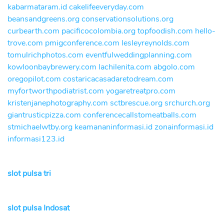
kabarmataram.id
cakelifeeveryday.com
beansandgreens.org
conservationsolutions.org
curbearth.com
pacificocolombia.org
topfoodish.com
hello-
trove.com
pmigconference.com
lesleyreynolds.com
tomulrichphotos.com
eventfulweddingplanning.com
kowloonbaybrewery.com
lachilenita.com
abgolo.com
oregopilot.com
costaricacasadaretodream.com
myfortworthpodiatrist.com
yogaretreatpro.com
kristenjanephotography.com
sctbrescue.org
srchurch.org
giantrusticpizza.com
conferencecallstomeatballs.com
stmichaelwtby.org
keamananinformasi.id
zonainformasi.id
informasi123.id
slot pulsa tri
slot pulsa Indosat