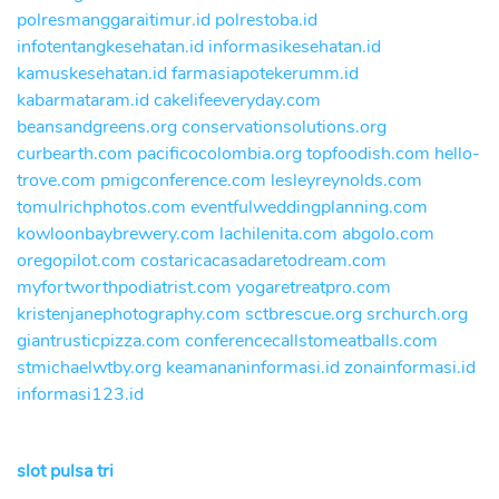
polresmanggaraitimur.id
polrestoba.id
infotentangkesehatan.id
informasikesehatan.id
kamuskesehatan.id
farmasiapotekerumm.id
kabarmataram.id
cakelifeeveryday.com
beansandgreens.org
conservationsolutions.org
curbearth.com
pacificocolombia.org
topfoodish.com
hello-
trove.com
pmigconference.com
lesleyreynolds.com
tomulrichphotos.com
eventfulweddingplanning.com
kowloonbaybrewery.com
lachilenita.com
abgolo.com
oregopilot.com
costaricacasadaretodream.com
myfortworthpodiatrist.com
yogaretreatpro.com
kristenjanephotography.com
sctbrescue.org
srchurch.org
giantrusticpizza.com
conferencecallstomeatballs.com
stmichaelwtby.org
keamananinformasi.id
zonainformasi.id
informasi123.id
slot pulsa tri