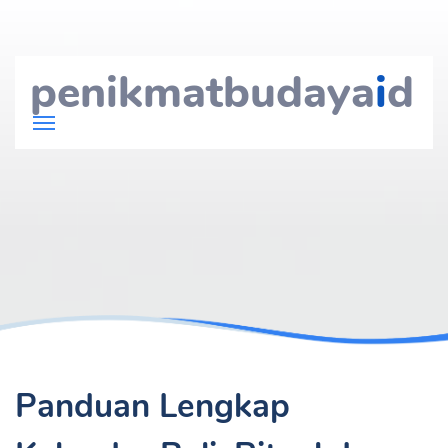
penikmatbudaya
i
d
Panduan Lengkap