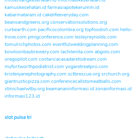
infotentangkesehatan.id
informasikesehatan.id
kamuskesehatan.id
farmasiapotekerumm.id
kabarmataram.id
cakelifeeveryday.com
beansandgreens.org
conservationsolutions.org
curbearth.com
pacificocolombia.org
topfoodish.com
hello-
trove.com
pmigconference.com
lesleyreynolds.com
tomulrichphotos.com
eventfulweddingplanning.com
kowloonbaybrewery.com
lachilenita.com
abgolo.com
oregopilot.com
costaricacasadaretodream.com
myfortworthpodiatrist.com
yogaretreatpro.com
kristenjanephotography.com
sctbrescue.org
srchurch.org
giantrusticpizza.com
conferencecallstomeatballs.com
stmichaelwtby.org
keamananinformasi.id
zonainformasi.id
informasi123.id
slot pulsa tri