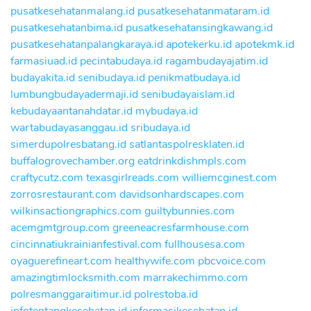
pusatkesehatanmalang.id
pusatkesehatanmataram.id
pusatkesehatanbima.id
pusatkesehatansingkawang.id
pusatkesehatanpalangkaraya.id
apotekerku.id
apotekmk.id
farmasiuad.id
pecintabudaya.id
ragambudayajatim.id
budayakita.id
senibudaya.id
penikmatbudaya.id
lumbungbudayadermaji.id
senibudayaislam.id
kebudayaantanahdatar.id
mybudaya.id
wartabudayasanggau.id
sribudaya.id
simerdupolresbatang.id
satlantaspolresklaten.id
buffalogrovechamber.org
eatdrinkdishmpls.com
craftycutz.com
texasgirlreads.com
williemcginest.com
zorrosrestaurant.com
davidsonhardscapes.com
wilkinsactiongraphics.com
guiltybunnies.com
acemgmtgroup.com
greeneacresfarmhouse.com
cincinnatiukrainianfestival.com
fullhousesa.com
oyaguerefineart.com
healthywife.com
pbcvoice.com
amazingtimlocksmith.com
marrakechimmo.com
polresmanggaraitimur.id
polrestoba.id