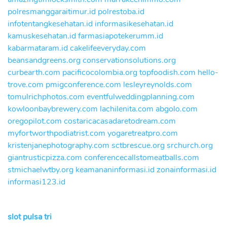
polresmanggaraitimur.id
polrestoba.id
infotentangkesehatan.id
informasikesehatan.id
kamuskesehatan.id
farmasiapotekerumm.id
kabarmataram.id
cakelifeeveryday.com
beansandgreens.org
conservationsolutions.org
curbearth.com
pacificocolombia.org
topfoodish.com
hello-
trove.com
pmigconference.com
lesleyreynolds.com
tomulrichphotos.com
eventfulweddingplanning.com
kowloonbaybrewery.com
lachilenita.com
abgolo.com
oregopilot.com
costaricacasadaretodream.com
myfortworthpodiatrist.com
yogaretreatpro.com
kristenjanephotography.com
sctbrescue.org
srchurch.org
giantrusticpizza.com
conferencecallstomeatballs.com
stmichaelwtby.org
keamananinformasi.id
zonainformasi.id
informasi123.id
slot pulsa tri