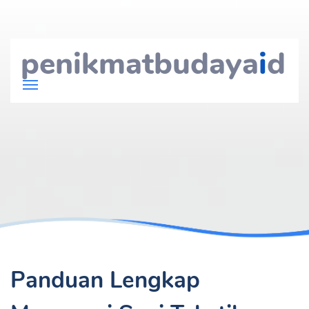
penikmatbudaya
i
d
Panduan Lengkap