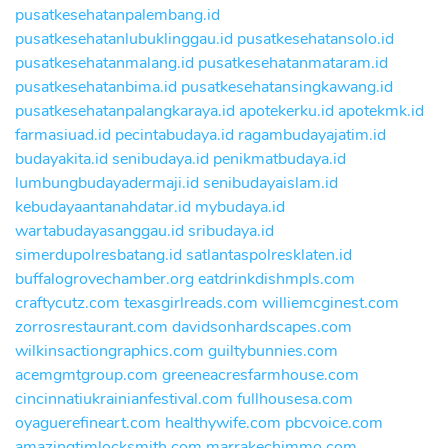
pusatkesehatanpalembang.id
pusatkesehatanlubuklinggau.id
pusatkesehatansolo.id
pusatkesehatanmalang.id
pusatkesehatanmataram.id
pusatkesehatanbima.id
pusatkesehatansingkawang.id
pusatkesehatanpalangkaraya.id
apotekerku.id
apotekmk.id
farmasiuad.id
pecintabudaya.id
ragambudayajatim.id
budayakita.id
senibudaya.id
penikmatbudaya.id
lumbungbudayadermaji.id
senibudayaislam.id
kebudayaantanahdatar.id
mybudaya.id
wartabudayasanggau.id
sribudaya.id
simerdupolresbatang.id
satlantaspolresklaten.id
buffalogrovechamber.org
eatdrinkdishmpls.com
craftycutz.com
texasgirlreads.com
williemcginest.com
zorrosrestaurant.com
davidsonhardscapes.com
wilkinsactiongraphics.com
guiltybunnies.com
acemgmtgroup.com
greeneacresfarmhouse.com
cincinnatiukrainianfestival.com
fullhousesa.com
oyaguerefineart.com
healthywife.com
pbcvoice.com
amazingtimlocksmith.com
marrakechimmo.com