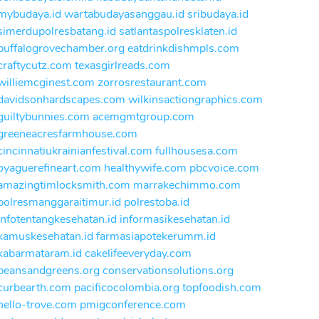
mybudaya.id
wartabudayasanggau.id
sribudaya.id
simerdupolresbatang.id
satlantaspolresklaten.id
buffalogrovechamber.org
eatdrinkdishmpls.com
craftycutz.com
texasgirlreads.com
williemcginest.com
zorrosrestaurant.com
davidsonhardscapes.com
wilkinsactiongraphics.com
guiltybunnies.com
acemgmtgroup.com
greeneacresfarmhouse.com
cincinnatiukrainianfestival.com
fullhousesa.com
oyaguerefineart.com
healthywife.com
pbcvoice.com
amazingtimlocksmith.com
marrakechimmo.com
polresmanggaraitimur.id
polrestoba.id
infotentangkesehatan.id
informasikesehatan.id
kamuskesehatan.id
farmasiapotekerumm.id
kabarmataram.id
cakelifeeveryday.com
beansandgreens.org
conservationsolutions.org
curbearth.com
pacificocolombia.org
topfoodish.com
hello-trove.com
pmigconference.com