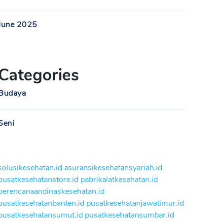
June 2025
Categories
Budaya
Seni
solusikesehatan.id
asuransikesehatansyariah.id
pusatkesehatanstore.id
pabrikalatkesehatan.id
perencanaandinaskesehatan.id
pusatkesehatanbanten.id
pusatkesehatanjawatimur.id
pusatkesehatansumut.id
pusatkesehatansumbar.id