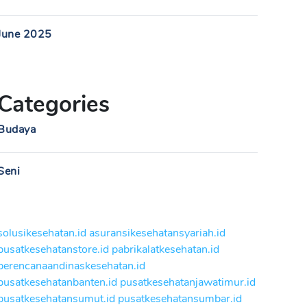
June 2025
Categories
Budaya
Seni
solusikesehatan.id
asuransikesehatansyariah.id
pusatkesehatanstore.id
pabrikalatkesehatan.id
perencanaandinaskesehatan.id
pusatkesehatanbanten.id
pusatkesehatanjawatimur.id
pusatkesehatansumut.id
pusatkesehatansumbar.id