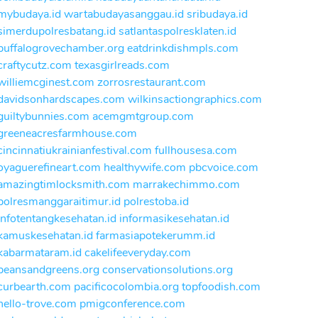
mybudaya.id
wartabudayasanggau.id
sribudaya.id
simerdupolresbatang.id
satlantaspolresklaten.id
buffalogrovechamber.org
eatdrinkdishmpls.com
craftycutz.com
texasgirlreads.com
williemcginest.com
zorrosrestaurant.com
davidsonhardscapes.com
wilkinsactiongraphics.com
guiltybunnies.com
acemgmtgroup.com
greeneacresfarmhouse.com
cincinnatiukrainianfestival.com
fullhousesa.com
oyaguerefineart.com
healthywife.com
pbcvoice.com
amazingtimlocksmith.com
marrakechimmo.com
polresmanggaraitimur.id
polrestoba.id
infotentangkesehatan.id
informasikesehatan.id
kamuskesehatan.id
farmasiapotekerumm.id
kabarmataram.id
cakelifeeveryday.com
beansandgreens.org
conservationsolutions.org
curbearth.com
pacificocolombia.org
topfoodish.com
hello-trove.com
pmigconference.com