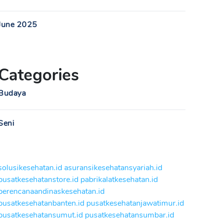
June 2025
Categories
Budaya
Seni
solusikesehatan.id
asuransikesehatansyariah.id
pusatkesehatanstore.id
pabrikalatkesehatan.id
perencanaandinaskesehatan.id
pusatkesehatanbanten.id
pusatkesehatanjawatimur.id
pusatkesehatansumut.id
pusatkesehatansumbar.id