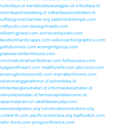
mybudaya.id
wartabudayasanggau.id
sribudaya.id
simerdupolresbatang.id
satlantaspolresklaten.id
buffalogrovechamber.org
eatdrinkdishmpls.com
craftycutz.com
texasgirlreads.com
williemcginest.com
zorrosrestaurant.com
davidsonhardscapes.com
wilkinsactiongraphics.com
guiltybunnies.com
acemgmtgroup.com
greeneacresfarmhouse.com
cincinnatiukrainianfestival.com
fullhousesa.com
oyaguerefineart.com
healthywife.com
pbcvoice.com
amazingtimlocksmith.com
marrakechimmo.com
polresmanggaraitimur.id
polrestoba.id
infotentangkesehatan.id
informasikesehatan.id
kamuskesehatan.id
farmasiapotekerumm.id
kabarmataram.id
cakelifeeveryday.com
beansandgreens.org
conservationsolutions.org
curbearth.com
pacificocolombia.org
topfoodish.com
hello-trove.com
pmigconference.com