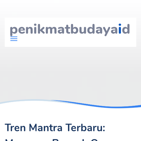
penikmatbudaya
i
d
Tren Mantra Terbaru: