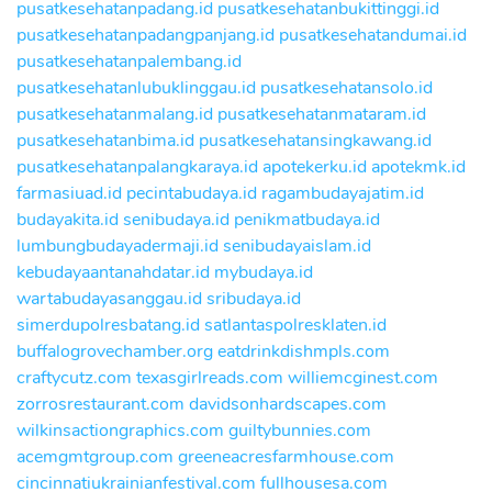
pusatkesehatanpadang.id
pusatkesehatanbukittinggi.id
pusatkesehatanpadangpanjang.id
pusatkesehatandumai.id
pusatkesehatanpalembang.id
pusatkesehatanlubuklinggau.id
pusatkesehatansolo.id
pusatkesehatanmalang.id
pusatkesehatanmataram.id
pusatkesehatanbima.id
pusatkesehatansingkawang.id
pusatkesehatanpalangkaraya.id
apotekerku.id
apotekmk.id
farmasiuad.id
pecintabudaya.id
ragambudayajatim.id
budayakita.id
senibudaya.id
penikmatbudaya.id
lumbungbudayadermaji.id
senibudayaislam.id
kebudayaantanahdatar.id
mybudaya.id
wartabudayasanggau.id
sribudaya.id
simerdupolresbatang.id
satlantaspolresklaten.id
buffalogrovechamber.org
eatdrinkdishmpls.com
craftycutz.com
texasgirlreads.com
williemcginest.com
zorrosrestaurant.com
davidsonhardscapes.com
wilkinsactiongraphics.com
guiltybunnies.com
acemgmtgroup.com
greeneacresfarmhouse.com
cincinnatiukrainianfestival.com
fullhousesa.com