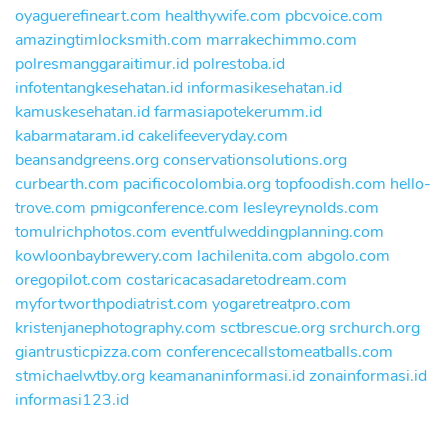
oyaguerefineart.com
healthywife.com
pbcvoice.com
amazingtimlocksmith.com
marrakechimmo.com
polresmanggaraitimur.id
polrestoba.id
infotentangkesehatan.id
informasikesehatan.id
kamuskesehatan.id
farmasiapotekerumm.id
kabarmataram.id
cakelifeeveryday.com
beansandgreens.org
conservationsolutions.org
curbearth.com
pacificocolombia.org
topfoodish.com
hello-
trove.com
pmigconference.com
lesleyreynolds.com
tomulrichphotos.com
eventfulweddingplanning.com
kowloonbaybrewery.com
lachilenita.com
abgolo.com
oregopilot.com
costaricacasadaretodream.com
myfortworthpodiatrist.com
yogaretreatpro.com
kristenjanephotography.com
sctbrescue.org
srchurch.org
giantrusticpizza.com
conferencecallstomeatballs.com
stmichaelwtby.org
keamananinformasi.id
zonainformasi.id
informasi123.id