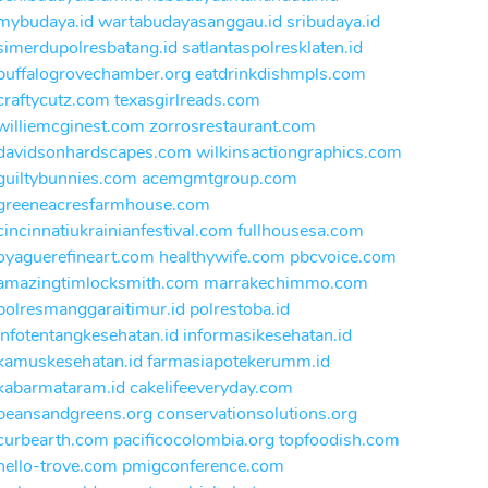
mybudaya.id
wartabudayasanggau.id
sribudaya.id
simerdupolresbatang.id
satlantaspolresklaten.id
buffalogrovechamber.org
eatdrinkdishmpls.com
craftycutz.com
texasgirlreads.com
williemcginest.com
zorrosrestaurant.com
davidsonhardscapes.com
wilkinsactiongraphics.com
guiltybunnies.com
acemgmtgroup.com
greeneacresfarmhouse.com
cincinnatiukrainianfestival.com
fullhousesa.com
oyaguerefineart.com
healthywife.com
pbcvoice.com
amazingtimlocksmith.com
marrakechimmo.com
polresmanggaraitimur.id
polrestoba.id
infotentangkesehatan.id
informasikesehatan.id
kamuskesehatan.id
farmasiapotekerumm.id
kabarmataram.id
cakelifeeveryday.com
beansandgreens.org
conservationsolutions.org
curbearth.com
pacificocolombia.org
topfoodish.com
hello-trove.com
pmigconference.com