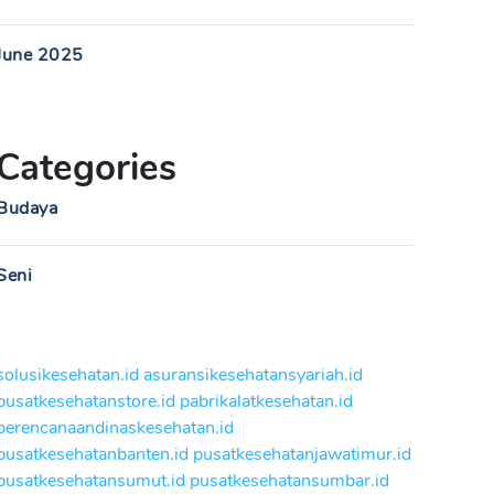
June 2025
Categories
Budaya
Seni
solusikesehatan.id
asuransikesehatansyariah.id
pusatkesehatanstore.id
pabrikalatkesehatan.id
perencanaandinaskesehatan.id
pusatkesehatanbanten.id
pusatkesehatanjawatimur.id
pusatkesehatansumut.id
pusatkesehatansumbar.id