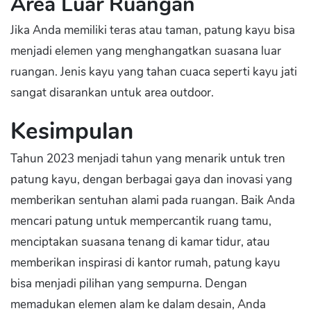
Area Luar Ruangan
Jika Anda memiliki teras atau taman, patung kayu bisa
menjadi elemen yang menghangatkan suasana luar
ruangan. Jenis kayu yang tahan cuaca seperti kayu jati
sangat disarankan untuk area outdoor.
Kesimpulan
Tahun 2023 menjadi tahun yang menarik untuk tren
patung kayu, dengan berbagai gaya dan inovasi yang
memberikan sentuhan alami pada ruangan. Baik Anda
mencari patung untuk mempercantik ruang tamu,
menciptakan suasana tenang di kamar tidur, atau
memberikan inspirasi di kantor rumah, patung kayu
bisa menjadi pilihan yang sempurna. Dengan
memadukan elemen alam ke dalam desain, Anda