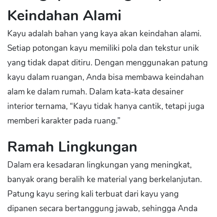
Keindahan Alami
Kayu adalah bahan yang kaya akan keindahan alami.
Setiap potongan kayu memiliki pola dan tekstur unik
yang tidak dapat ditiru. Dengan menggunakan patung
kayu dalam ruangan, Anda bisa membawa keindahan
alam ke dalam rumah. Dalam kata-kata desainer
interior ternama, “Kayu tidak hanya cantik, tetapi juga
memberi karakter pada ruang.”
Ramah Lingkungan
Dalam era kesadaran lingkungan yang meningkat,
banyak orang beralih ke material yang berkelanjutan.
Patung kayu sering kali terbuat dari kayu yang
dipanen secara bertanggung jawab, sehingga Anda