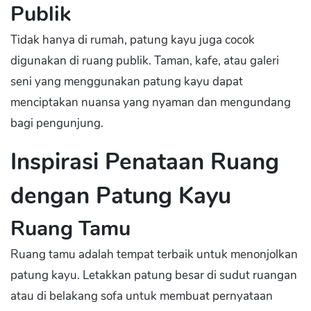
Publik
Tidak hanya di rumah, patung kayu juga cocok
digunakan di ruang publik. Taman, kafe, atau galeri
seni yang menggunakan patung kayu dapat
menciptakan nuansa yang nyaman dan mengundang
bagi pengunjung.
Inspirasi Penataan Ruang
dengan Patung Kayu
Ruang Tamu
Ruang tamu adalah tempat terbaik untuk menonjolkan
patung kayu. Letakkan patung besar di sudut ruangan
atau di belakang sofa untuk membuat pernyataan