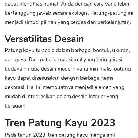
dapat menghiasi rumah Anda dengan cara yang lebih
bertanggung jawab secara ekologis. Patung-patung ini
menjadi simbol pilihan yang cerdas dan berkelanjutan.
Versatilitas Desain
Patung kayu tersedia dalam berbagai bentuk, ukuran,
dan gaya. Dari patung tradisional yang terinspirasi
budaya hingga desain modern yang minimalis, patung
kayu dapat disesuaikan dengan berbagai tema
dekorasi. Hal ini membuatnya menjadi elemen yang
mudah diintegrasikan dalam desain interior yang
beragam.
Tren Patung Kayu 2023
Pada tahun 2023, tren patung kayu mengalami