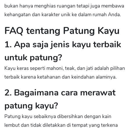
bukan hanya menghias ruangan tetapi juga membawa
kehangatan dan karakter unik ke dalam rumah Anda.
FAQ tentang Patung Kayu
1. Apa saja jenis kayu terbaik
untuk patung?
Kayu keras seperti mahoni, teak, dan jati adalah pilihan
terbaik karena ketahanan dan keindahan alaminya.
2. Bagaimana cara merawat
patung kayu?
Patung kayu sebaiknya dibersihkan dengan kain
lembut dan tidak diletakkan di tempat yang terkena