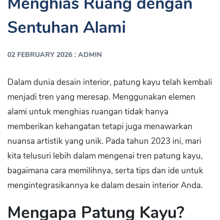
Menghias Ruang dengan
Sentuhan Alami
:
02 FEBRUARY 2026
ADMIN
Dalam dunia desain interior, patung kayu telah kembali
menjadi tren yang meresap. Menggunakan elemen
alami untuk menghias ruangan tidak hanya
memberikan kehangatan tetapi juga menawarkan
nuansa artistik yang unik. Pada tahun 2023 ini, mari
kita telusuri lebih dalam mengenai tren patung kayu,
bagaimana cara memilihnya, serta tips dan ide untuk
mengintegrasikannya ke dalam desain interior Anda.
Mengapa Patung Kayu?