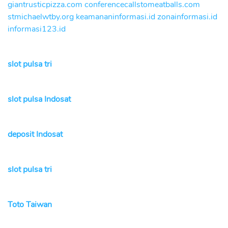
giantrusticpizza.com
conferencecallstomeatballs.com
stmichaelwtby.org
keamananinformasi.id
zonainformasi.id
informasi123.id
slot pulsa tri
slot pulsa Indosat
deposit Indosat
slot pulsa tri
Toto Taiwan