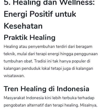
5. Healing dan Wellness:
Energi Positif untuk
Kesehatan
Praktik Healing
Healing atau penyembuhan terdiri dari beragam
teknik, mulai dari terapi energi hingga penggunaan
tumbuhan obat. Tradisi ini tak hanya populer di
kalangan penduduk lokal tetapi juga di kalangan
wisatawan.
Tren Healing di Indonesia
Masyarakat Indonesia kini lebih terbuka terhadap
pengobatan alternatif dan terapi healing. Misalnya,