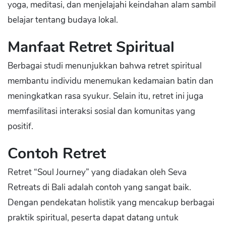
yoga, meditasi, dan menjelajahi keindahan alam sambil
belajar tentang budaya lokal.
Manfaat Retret Spiritual
Berbagai studi menunjukkan bahwa retret spiritual
membantu individu menemukan kedamaian batin dan
meningkatkan rasa syukur. Selain itu, retret ini juga
memfasilitasi interaksi sosial dan komunitas yang
positif.
Contoh Retret
Retret “Soul Journey” yang diadakan oleh Seva
Retreats di Bali adalah contoh yang sangat baik.
Dengan pendekatan holistik yang mencakup berbagai
praktik spiritual, peserta dapat datang untuk