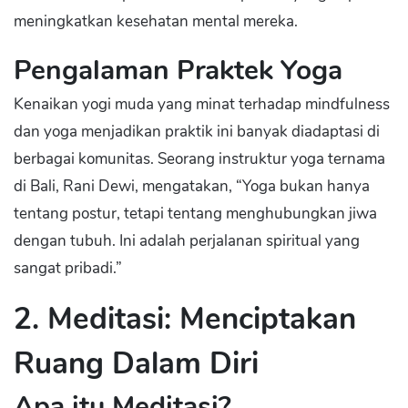
meningkatkan kesehatan mental mereka.
Pengalaman Praktek Yoga
Kenaikan yogi muda yang minat terhadap mindfulness
dan yoga menjadikan praktik ini banyak diadaptasi di
berbagai komunitas. Seorang instruktur yoga ternama
di Bali, Rani Dewi, mengatakan, “Yoga bukan hanya
tentang postur, tetapi tentang menghubungkan jiwa
dengan tubuh. Ini adalah perjalanan spiritual yang
sangat pribadi.”
2. Meditasi: Menciptakan
Ruang Dalam Diri
Apa itu Meditasi?