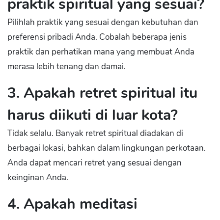
praktik spiritual yang sesuai?
Pilihlah praktik yang sesuai dengan kebutuhan dan
preferensi pribadi Anda. Cobalah beberapa jenis
praktik dan perhatikan mana yang membuat Anda
merasa lebih tenang dan damai.
3. Apakah retret spiritual itu
harus diikuti di luar kota?
Tidak selalu. Banyak retret spiritual diadakan di
berbagai lokasi, bahkan dalam lingkungan perkotaan.
Anda dapat mencari retret yang sesuai dengan
keinginan Anda.
4. Apakah meditasi