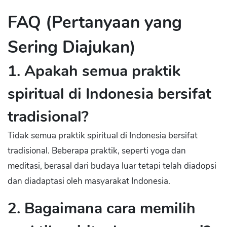
FAQ (Pertanyaan yang
Sering Diajukan)
1. Apakah semua praktik
spiritual di Indonesia bersifat
tradisional?
Tidak semua praktik spiritual di Indonesia bersifat
tradisional. Beberapa praktik, seperti yoga dan
meditasi, berasal dari budaya luar tetapi telah diadopsi
dan diadaptasi oleh masyarakat Indonesia.
2. Bagaimana cara memilih