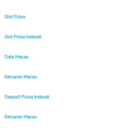
Slot Pulsa
Slot Pulsa Indosat
Data Macau
Keluaran Macau
Deposit Pulsa Indosat
Keluaran Macau