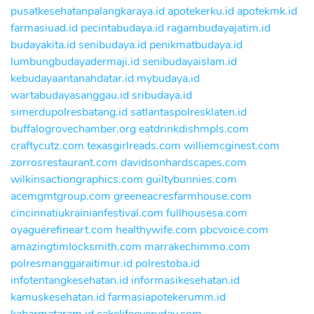
pusatkesehatanpalangkaraya.id
apotekerku.id
apotekmk.id
farmasiuad.id
pecintabudaya.id
ragambudayajatim.id
budayakita.id
senibudaya.id
penikmatbudaya.id
lumbungbudayadermaji.id
senibudayaislam.id
kebudayaantanahdatar.id
mybudaya.id
wartabudayasanggau.id
sribudaya.id
simerdupolresbatang.id
satlantaspolresklaten.id
buffalogrovechamber.org
eatdrinkdishmpls.com
craftycutz.com
texasgirlreads.com
williemcginest.com
zorrosrestaurant.com
davidsonhardscapes.com
wilkinsactiongraphics.com
guiltybunnies.com
acemgmtgroup.com
greeneacresfarmhouse.com
cincinnatiukrainianfestival.com
fullhousesa.com
oyaguerefineart.com
healthywife.com
pbcvoice.com
amazingtimlocksmith.com
marrakechimmo.com
polresmanggaraitimur.id
polrestoba.id
infotentangkesehatan.id
informasikesehatan.id
kamuskesehatan.id
farmasiapotekerumm.id