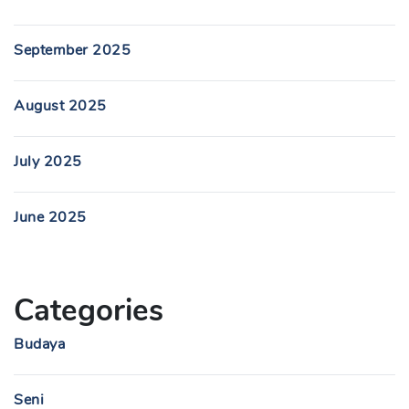
September 2025
August 2025
July 2025
June 2025
Categories
Budaya
Seni