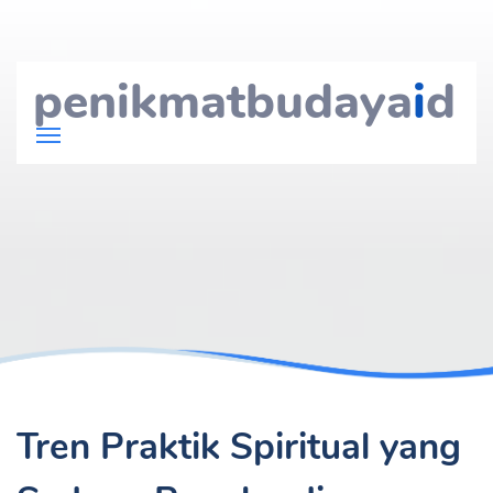
penikmatbudaya
i
d
Tren Praktik Spiritual yang