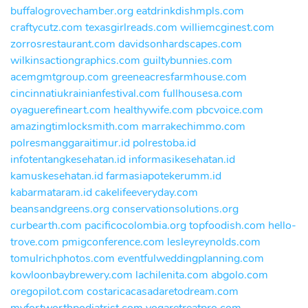
buffalogrovechamber.org
eatdrinkdishmpls.com
craftycutz.com
texasgirlreads.com
williemcginest.com
zorrosrestaurant.com
davidsonhardscapes.com
wilkinsactiongraphics.com
guiltybunnies.com
acemgmtgroup.com
greeneacresfarmhouse.com
cincinnatiukrainianfestival.com
fullhousesa.com
oyaguerefineart.com
healthywife.com
pbcvoice.com
amazingtimlocksmith.com
marrakechimmo.com
polresmanggaraitimur.id
polrestoba.id
infotentangkesehatan.id
informasikesehatan.id
kamuskesehatan.id
farmasiapotekerumm.id
kabarmataram.id
cakelifeeveryday.com
beansandgreens.org
conservationsolutions.org
curbearth.com
pacificocolombia.org
topfoodish.com
hello-
trove.com
pmigconference.com
lesleyreynolds.com
tomulrichphotos.com
eventfulweddingplanning.com
kowloonbaybrewery.com
lachilenita.com
abgolo.com
oregopilot.com
costaricacasadaretodream.com