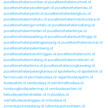
pusatkesehatansumbar.id
pusatkesehatansumsel.id
pusatkesehatanjawatengah.id
pusatkesehatanriau.id
pusatkesehatanjambi.id
pusatkesehatanbengkulu.id
pusatkesehatanmaluku.id
pusatkesehatanmalukuutara.id
pusatkesehatangorontalo.id
pusatkesehatansabang.id
pusatkesehatanmedan.id
pusatkesehatanbinjai.id
pusatkesehatanpadang.id
pusatkesehatanbukittinggi.id
pusatkesehatanpadangpanjang.id
pusatkesehatandumai.id
pusatkesehatanpalembang.id
pusatkesehatanlubuklinggau.id
pusatkesehatansolo.id
pusatkesehatanmalang.id
pusatkesehatanmataram.id
pusatkesehatanbima.id
pusatkesehatansingkawang.id
pusatkesehatanpalangkaraya.id
apotekerku.id
apotekmk.id
farmasiuad.id
pecintabudaya.id
ragambudayajatim.id
budayakita.id
senibudaya.id
penikmatbudaya.id
lumbungbudayadermaji.id
senibudayaislam.id
kebudayaantanahdatar.id
mybudaya.id
wartabudayasanggau.id
sribudaya.id
simerdupolresbatang.id
satlantaspolresklaten.id