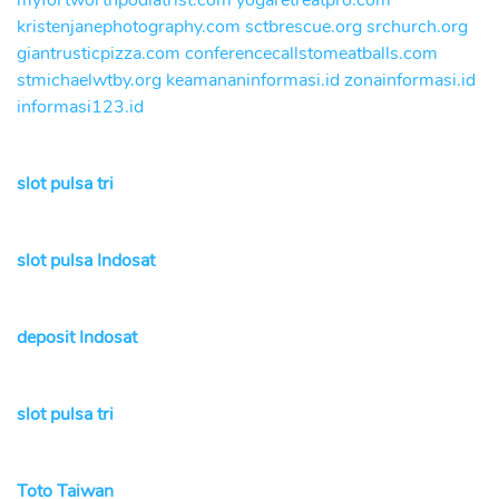
myfortworthpodiatrist.com
yogaretreatpro.com
kristenjanephotography.com
sctbrescue.org
srchurch.org
giantrusticpizza.com
conferencecallstomeatballs.com
stmichaelwtby.org
keamananinformasi.id
zonainformasi.id
informasi123.id
slot pulsa tri
slot pulsa Indosat
deposit Indosat
slot pulsa tri
Toto Taiwan