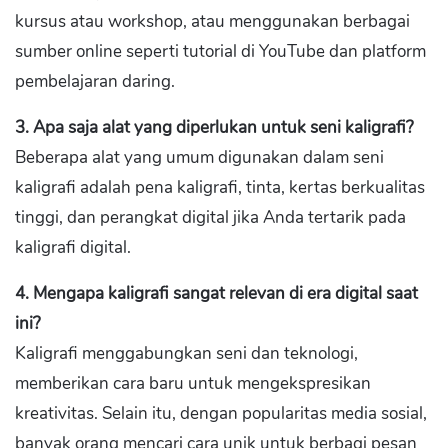
kursus atau workshop, atau menggunakan berbagai
sumber online seperti tutorial di YouTube dan platform
pembelajaran daring.
3. Apa saja alat yang diperlukan untuk seni kaligrafi?
Beberapa alat yang umum digunakan dalam seni
kaligrafi adalah pena kaligrafi, tinta, kertas berkualitas
tinggi, dan perangkat digital jika Anda tertarik pada
kaligrafi digital.
4. Mengapa kaligrafi sangat relevan di era digital saat
ini?
Kaligrafi menggabungkan seni dan teknologi,
memberikan cara baru untuk mengekspresikan
kreativitas. Selain itu, dengan popularitas media sosial,
banyak orang mencari cara unik untuk berbagi pesan