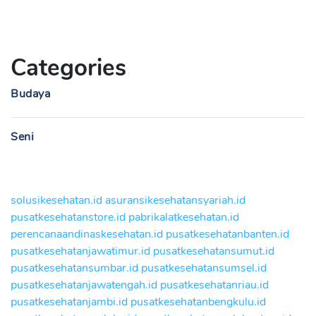
Categories
Budaya
Seni
solusikesehatan.id
asuransikesehatansyariah.id
pusatkesehatanstore.id
pabrikalatkesehatan.id
perencanaandinaskesehatan.id
pusatkesehatanbanten.id
pusatkesehatanjawatimur.id
pusatkesehatansumut.id
pusatkesehatansumbar.id
pusatkesehatansumsel.id
pusatkesehatanjawatengah.id
pusatkesehatanriau.id
pusatkesehatanjambi.id
pusatkesehatanbengkulu.id