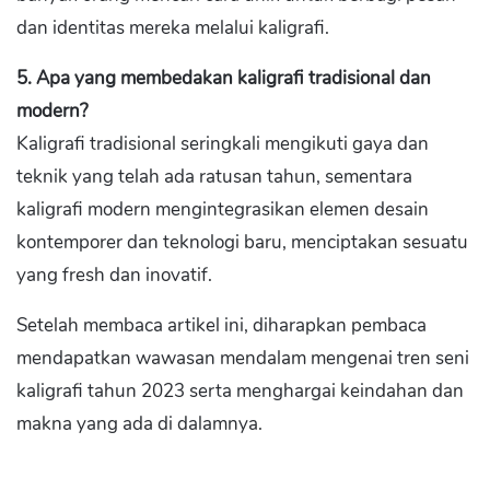
dan identitas mereka melalui kaligrafi.
5. Apa yang membedakan kaligrafi tradisional dan
modern?
Kaligrafi tradisional seringkali mengikuti gaya dan
teknik yang telah ada ratusan tahun, sementara
kaligrafi modern mengintegrasikan elemen desain
kontemporer dan teknologi baru, menciptakan sesuatu
yang fresh dan inovatif.
Setelah membaca artikel ini, diharapkan pembaca
mendapatkan wawasan mendalam mengenai tren seni
kaligrafi tahun 2023 serta menghargai keindahan dan
makna yang ada di dalamnya.