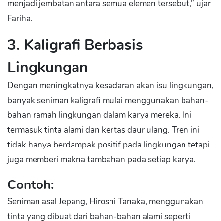
menjadi jembatan antara semua elemen tersebut,” ujar
Fariha.
3. Kaligrafi Berbasis
Lingkungan
Dengan meningkatnya kesadaran akan isu lingkungan,
banyak seniman kaligrafi mulai menggunakan bahan-
bahan ramah lingkungan dalam karya mereka. Ini
termasuk tinta alami dan kertas daur ulang. Tren ini
tidak hanya berdampak positif pada lingkungan tetapi
juga memberi makna tambahan pada setiap karya.
Contoh:
Seniman asal Jepang, Hiroshi Tanaka, menggunakan
tinta yang dibuat dari bahan-bahan alami seperti