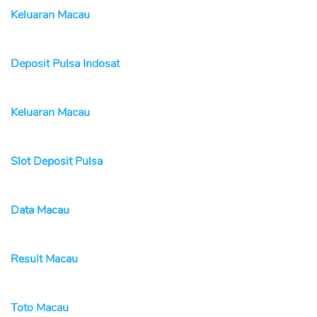
Keluaran Macau
Deposit Pulsa Indosat
Keluaran Macau
Slot Deposit Pulsa
Data Macau
Result Macau
Toto Macau