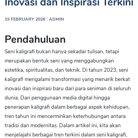
Inovasi dan Inspirasi Terkini
:
15 FEBRUARY 2026
ADMIN
Pendahuluan
Seni kaligrafi bukan hanya sekadar tulisan, tetapi
merupakan bentuk seni yang menggabungkan
estetika, spiritualitas, dan teknik. Di tahun 2023, seni
kaligrafi mengalami transformasi yang menarik berkat
inovasi dan inspirasi baru dari para seniman di seluruh
dunia. Dari penggunaan media digital hingga
penerapan kaligrafi dalam berbagai aspek kehidupan,
tren tahun ini mencerminkan keterhubungan antara
tradisi dan modernitas. Dalam artikel ini, kita akan
menjelajahi berbagai tren terkini dalam seni kaligrafi,