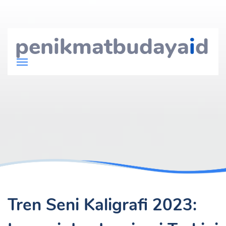
penikmatbudaya
i
d
Tren Seni Kaligrafi 2023: