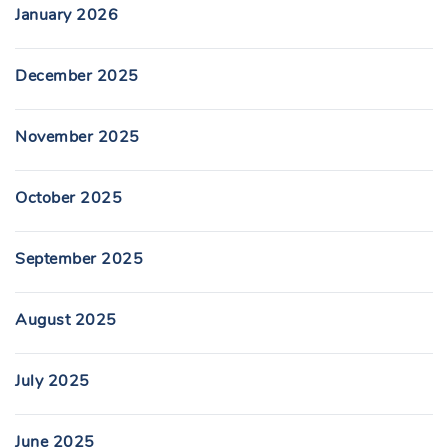
January 2026
December 2025
November 2025
October 2025
September 2025
August 2025
July 2025
June 2025