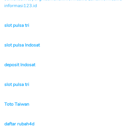
informasi123.id
slot pulsa tri
slot pulsa Indosat
deposit Indosat
slot pulsa tri
Toto Taiwan
daftar rubah4d