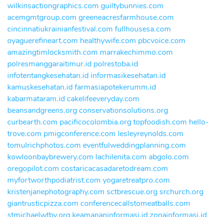
wilkinsactiongraphics.com
guiltybunnies.com
acemgmtgroup.com
greeneacresfarmhouse.com
cincinnatiukrainianfestival.com
fullhousesa.com
oyaguerefineart.com
healthywife.com
pbcvoice.com
amazingtimlocksmith.com
marrakechimmo.com
polresmanggaraitimur.id
polrestoba.id
infotentangkesehatan.id
informasikesehatan.id
kamuskesehatan.id
farmasiapotekerumm.id
kabarmataram.id
cakelifeeveryday.com
beansandgreens.org
conservationsolutions.org
curbearth.com
pacificocolombia.org
topfoodish.com
hello-
trove.com
pmigconference.com
lesleyreynolds.com
tomulrichphotos.com
eventfulweddingplanning.com
kowloonbaybrewery.com
lachilenita.com
abgolo.com
oregopilot.com
costaricacasadaretodream.com
myfortworthpodiatrist.com
yogaretreatpro.com
kristenjanephotography.com
sctbrescue.org
srchurch.org
giantrusticpizza.com
conferencecallstomeatballs.com
stmichaelwtby.org
keamananinformasi.id
zonainformasi.id