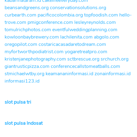
kabarmataram.id
cakelifeeveryday.com
beansandgreens.org
conservationsolutions.org
curbearth.com
pacificocolombia.org
topfoodish.com
hello-
trove.com
pmigconference.com
lesleyreynolds.com
tomulrichphotos.com
eventfulweddingplanning.com
kowloonbaybrewery.com
lachilenita.com
abgolo.com
oregopilot.com
costaricacasadaretodream.com
myfortworthpodiatrist.com
yogaretreatpro.com
kristenjanephotography.com
sctbrescue.org
srchurch.org
giantrusticpizza.com
conferencecallstomeatballs.com
stmichaelwtby.org
keamananinformasi.id
zonainformasi.id
informasi123.id
slot pulsa tri
slot pulsa Indosat