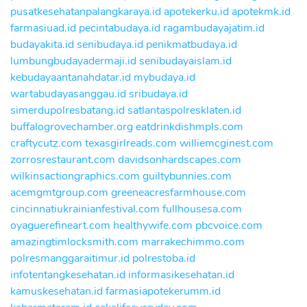
pusatkesehatanpalangkaraya.id
apotekerku.id
apotekmk.id
farmasiuad.id
pecintabudaya.id
ragambudayajatim.id
budayakita.id
senibudaya.id
penikmatbudaya.id
lumbungbudayadermaji.id
senibudayaislam.id
kebudayaantanahdatar.id
mybudaya.id
wartabudayasanggau.id
sribudaya.id
simerdupolresbatang.id
satlantaspolresklaten.id
buffalogrovechamber.org
eatdrinkdishmpls.com
craftycutz.com
texasgirlreads.com
williemcginest.com
zorrosrestaurant.com
davidsonhardscapes.com
wilkinsactiongraphics.com
guiltybunnies.com
acemgmtgroup.com
greeneacresfarmhouse.com
cincinnatiukrainianfestival.com
fullhousesa.com
oyaguerefineart.com
healthywife.com
pbcvoice.com
amazingtimlocksmith.com
marrakechimmo.com
polresmanggaraitimur.id
polrestoba.id
infotentangkesehatan.id
informasikesehatan.id
kamuskesehatan.id
farmasiapotekerumm.id