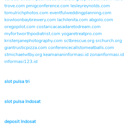
trove.com
pmigconference.com
lesleyreynolds.com
tomulrichphotos.com
eventfulweddingplanning.com
kowloonbaybrewery.com
lachilenita.com
abgolo.com
oregopilot.com
costaricacasadaretodream.com
myfortworthpodiatrist.com
yogaretreatpro.com
kristenjanephotography.com
sctbrescue.org
srchurch.org
giantrusticpizza.com
conferencecallstomeatballs.com
stmichaelwtby.org
keamananinformasi.id
zonainformasi.id
informasi123.id
slot pulsa tri
slot pulsa Indosat
deposit Indosat