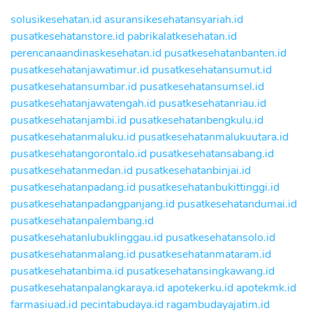
solusikesehatan.id
asuransikesehatansyariah.id
pusatkesehatanstore.id
pabrikalatkesehatan.id
perencanaandinaskesehatan.id
pusatkesehatanbanten.id
pusatkesehatanjawatimur.id
pusatkesehatansumut.id
pusatkesehatansumbar.id
pusatkesehatansumsel.id
pusatkesehatanjawatengah.id
pusatkesehatanriau.id
pusatkesehatanjambi.id
pusatkesehatanbengkulu.id
pusatkesehatanmaluku.id
pusatkesehatanmalukuutara.id
pusatkesehatangorontalo.id
pusatkesehatansabang.id
pusatkesehatanmedan.id
pusatkesehatanbinjai.id
pusatkesehatanpadang.id
pusatkesehatanbukittinggi.id
pusatkesehatanpadangpanjang.id
pusatkesehatandumai.id
pusatkesehatanpalembang.id
pusatkesehatanlubuklinggau.id
pusatkesehatansolo.id
pusatkesehatanmalang.id
pusatkesehatanmataram.id
pusatkesehatanbima.id
pusatkesehatansingkawang.id
pusatkesehatanpalangkaraya.id
apotekerku.id
apotekmk.id
farmasiuad.id
pecintabudaya.id
ragambudayajatim.id