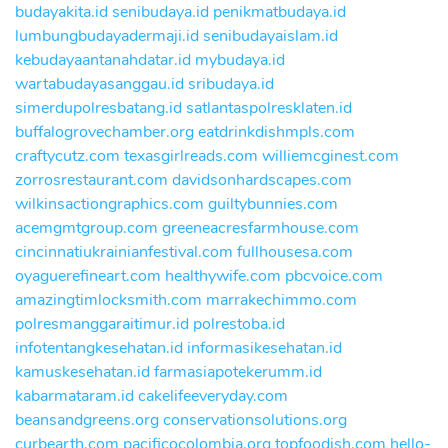
budayakita.id
senibudaya.id
penikmatbudaya.id
lumbungbudayadermaji.id
senibudayaislam.id
kebudayaantanahdatar.id
mybudaya.id
wartabudayasanggau.id
sribudaya.id
simerdupolresbatang.id
satlantaspolresklaten.id
buffalogrovechamber.org
eatdrinkdishmpls.com
craftycutz.com
texasgirlreads.com
williemcginest.com
zorrosrestaurant.com
davidsonhardscapes.com
wilkinsactiongraphics.com
guiltybunnies.com
acemgmtgroup.com
greeneacresfarmhouse.com
cincinnatiukrainianfestival.com
fullhousesa.com
oyaguerefineart.com
healthywife.com
pbcvoice.com
amazingtimlocksmith.com
marrakechimmo.com
polresmanggaraitimur.id
polrestoba.id
infotentangkesehatan.id
informasikesehatan.id
kamuskesehatan.id
farmasiapotekerumm.id
kabarmataram.id
cakelifeeveryday.com
beansandgreens.org
conservationsolutions.org
curbearth.com
pacificocolombia.org
topfoodish.com
hello-